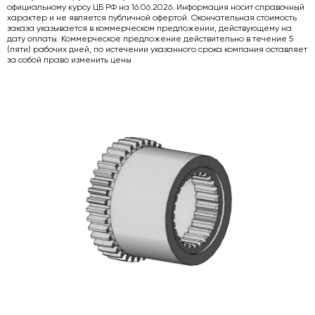
официальному курсу ЦБ РФ на 16.06.2026. Информация носит справочный
характер и не является публичной офертой. Окончательная стоимость
Дозаторы для бетонных заводов
заказа указывается в коммерческом предложении, действующему на
дату оплаты. Коммерческое предложение действительно в течение 5
Затворы для силосов и дозаторов
(пяти) рабочих дней, по истечении указанного срока компания оставляет
за собой право изменить цены
Промышленные фильтры и комплектующие
Авто и Ж/Д весы
Оборудование для производства ЖБИ
Пневмооборудование
Телескопические загрузчики
Датчики
Промышленные вибраторы
Рециклинг
Дробильно-сортировочный комплекс
Околопрессовочное оборудование
Экспертные услуги