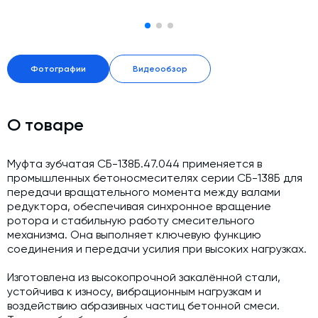
Модернизация и техническое перевооружение
производств
Зимний комплект. Изготовление и монтаж
Фотографии
Видеообзор
Срочная техпомощь. Онлайн-обследование и ремонт
завода
Доставка, шеф-монтаж и пуско-наладка и обучение
О товаре
Автоматизированные системы управления (АСУ ТП) любой
сложности
Муфта зубчатая СБ-138Б.47.044 применяется в
Подбор и поставка комплектующих под любой завод
промышленных бетоносмесителях серии СБ-138Б для
передачи вращательного момента между валами
Экспертиза промышленной безопасности
редуктора, обеспечивая синхронное вращение
ротора и стабильную работу смесительного
Технический аудит бетонных заводов и производств
механизма. Она выполняет ключевую функцию
соединения и передачи усилия при высоких нагрузках.
Проектирование технологических линий,промышленных
зданий и сооружений
Изготовлена из высокопрочной закалённой стали,
устойчива к износу, вибрационным нагрузкам и
воздействию абразивных частиц бетонной смеси.