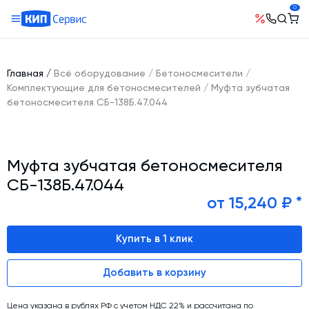
0
О компании
Оборудование
География поставок
Главная
/
Всё оборудование
/
Бетоносмесители
/
Руководство
Бетонные заводы (БСУ, РБУ)
Комплектующие для бетоносмесителей
/
Муфта зубчатая
Сотрудничество
бетоносмесителя СБ-138Б.47.044
История компании
Бетоносмесители
Открытые вакансии
Автоматизация бетонного завода (АСУ ТП)
Сертификаты
Наши проекты
Шнековые транспортеры для цемента
Новости
Муфта зубчатая бетоносмесителя
Ответы на вопросы
Гибкие шнеки для сыпучих материалов
Условия труда
СБ-138Б.47.044
Контакты
Конвейерное оборудование
от 15,240 ₽ *
Склады инертных материалов
Купить в 1 клик
Силосы для цемента и обвязка
Растариватели Биг-Бегов
Добавить в корзину
Пневмотранспорт
Тепловое оборудование
Цена указана в рублях РФ с учетом НДС 22% и рассчитана по