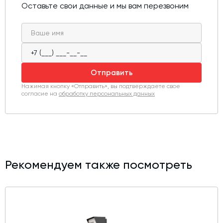
Оставьте свои данные и мы вам перезвоним
Котлы используют также в нефтехимической,
металлургической, деревообрабатывающей, пищевой
промышленности и в остальных областях, где
необходимо применение теплоносителя до +300°C.
Отправить
Нажимая кнопку «Отправить», вы подтверждаете свое
согласие на
обработку персональных данных
Рекомендуем также посмотреть