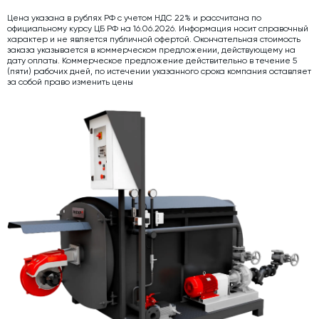
Цена указана в рублях РФ с учетом НДС 22% и рассчитана по
Дозаторы для бетонных заводов
официальному курсу ЦБ РФ на 16.06.2026. Информация носит справочный
характер и не является публичной офертой. Окончательная стоимость
Затворы для силосов и дозаторов
заказа указывается в коммерческом предложении, действующему на
дату оплаты. Коммерческое предложение действительно в течение 5
Промышленные фильтры и комплектующие
(пяти) рабочих дней, по истечении указанного срока компания оставляет
за собой право изменить цены
Авто и Ж/Д весы
Оборудование для производства ЖБИ
Пневмооборудование
Телескопические загрузчики
Датчики
Промышленные вибраторы
Рециклинг
Дробильно-сортировочный комплекс
Околопрессовочное оборудование
Экспертные услуги