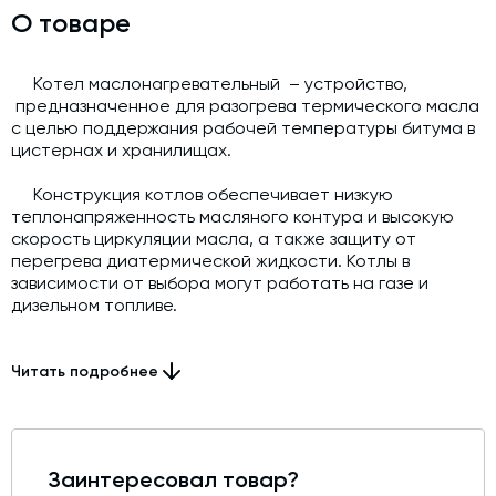
О товаре
Котел маслонагревательный – устройство,
предназначенное для разогрева термического масла
с целью поддержания рабочей температуры битума в
цистернах и хранилищах.
Конструкция котлов обеспечивает низкую
теплонапряженность масляного контура и высокую
скорость циркуляции масла, а также защиту от
перегрева диатермической жидкости. Котлы в
зависимости от выбора могут работать на газе и
дизельном топливе.
Маслонагревательные котлы, их также называют
нагревателями жидкого теплоносителя, широко
Читать подробнее
применяются при производстве асфальта на
асфальтобетонных заводах, обеспечивают непрямой
нагрев битума и мазута в расходных емкостях,
полностью исключающий вероятность окисления и
Заинтересовал товар?
загрязнения нефтепродуктов.