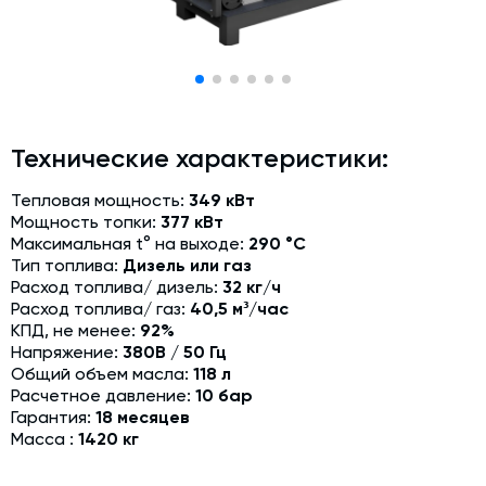
Модернизация и техническое перевооружение
производств
Зимний комплект. Изготовление и монтаж
Срочная техпомощь. Онлайн-обследование и ремонт
завода
Технические характеристики:
Доставка, шеф-монтаж и пуско-наладка и обучение
Тепловая мощность:
349 кВт
Автоматизированные системы управления (АСУ ТП) любой
Мощность топки:
377 кВт
сложности
Максимальная t° на выходе:
290 °C
Подбор и поставка комплектующих под любой завод
Тип топлива:
Дизель или газ
Расход топлива/ дизель:
32 кг/ч
Экспертиза промышленной безопасности
Расход топлива/ газ:
40,5 м³/час
КПД, не менее:
92%
Технический аудит бетонных заводов и производств
Напряжение:
380В / 50 Гц
Общий объем масла:
118 л
Проектирование технологических линий,промышленных
Расчетное давление:
10 бар
зданий и сооружений
Гарантия:
18 месяцев
Масса :
1420 кг