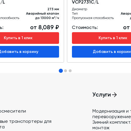
/L
VCP2731C/L
273 мм
Диаметр
Аварийный клапан
Тип
Авари
способность
до 13000 м³/ч
Пропускная способность
от 8,089 ₽
от
ь:
Стоимость:
Купить в 1 клик
Купить в 1 клик
Добавить в корзину
Добавить в корзин
Услуги
осмесители
Модернизация и 
перевооружение
вые транспортеры для
Зимний комплект.
та
монтаж