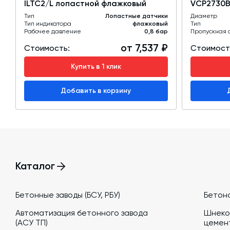
ILTC2/L лопастной флажковый
VCP2730B
Тип
Лопастные датчики
Диаметр
Тип индикатора
флажковый
Тип
Рабочее давление
0,8 бар
Пропускная 
от 7,537 ₽
Стоимость:
Стоимост
Купить в 1 клик
Добавить в корзину
Каталог
Бетонные заводы (БСУ, РБУ)
Бетон
Автоматизация бетонного завода
Шнеко
(АСУ ТП)
цемен