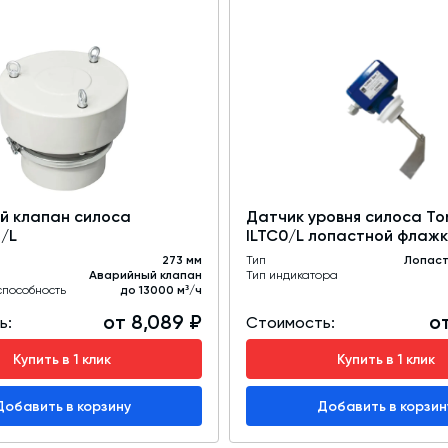
й клапан силоса
Датчик уровня силоса To
/L
ILTC0/L лопастной флаж
273 мм
Тип
Лопаст
Аварийный клапан
Тип индикатора
способность
до 13000 м³/ч
от 8,089 ₽
от
ь:
Стоимость:
Купить в 1 клик
Купить в 1 клик
Добавить в корзину
Добавить в корзин