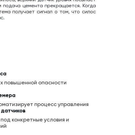
 и подача цемента прекращается. Когда
тема получает сигнал о том, что силос
с.
 + 2 1/2" в комплекте со втулкой.
уса
ях повышенной опасности
немера
оматизирует процесс управления
 датчиков
под конкретные условия и
ний