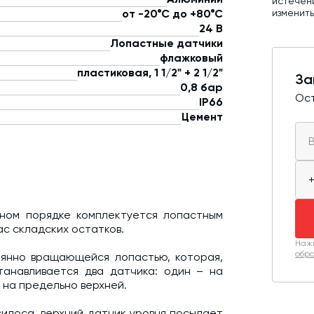
истечен
изменит
от -20°С до +80°С
24 В
Лопастные датчики
флажковый
пластиковая, 1 1/2" + 2 1/2"
За
0,8 бар
Ост
IP66
Цемент
ном порядке комплектуется лопастным
ас складских остатков.
Нажи
обра
янно вращающейся лопастью, которая,
станавливается два датчика: один – на
 на предельно верхней.
силоса, верхний датчик уровня посылает