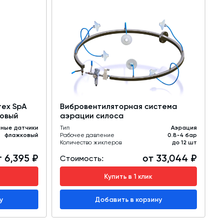
rex SpA
Вибровентиляторная система
ковый
аэрации силоса
ные датчики
Тип
Аэрация
флажковый
Рабочее давление
0.8-4 бар
Количество жиклеров
до 12 шт
 6,395 ₽
от 33,044 ₽
Стоимость:
Купить в 1 клик
у
Добавить в корзину