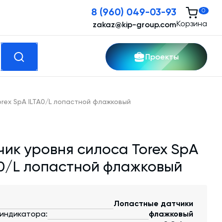
8 (960) 049-03-93
0
Корзина
zakaz@kip-group.com
Проекты
кспертные услуги
rex SpA ILTA0/L лопастной флажковый
Модернизация и техническое
перевооружение производств
чик уровня силоса Torex SpA
Зимний комплект. Изготовление и монтаж
A0/L лопастной флажковый
Срочная техпомощь. Онлайн-обследование
и ремонт завода
Лопастные датчики
Доставка, шеф-монтаж и пуско-наладка и
 индикатора:
флажковый