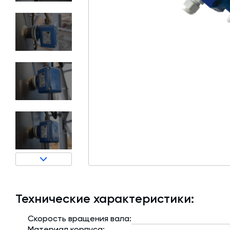
Затворы для силосов и дозаторов
Авто и Ж/Д весы
Пневмооборудование
Датчики
Рециклинг
Околопрессовочное оборудование
Технические характеристики:
Скорость вращения вала:
Материал корпуса: