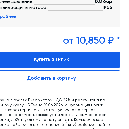
обучение
очее давление:
0,8 бар
пень защиты мотора:
IP66
Автоматизированные системы управления
робнее
(АСУ ТП) любой сложности
Подбор и поставка комплектующих под
любой завод
от 10,850 ₽ *
Экспертиза промышленной безопасности
Купить в 1 клик
Технический аудит бетонных заводов и
производств
Проектирование технологических
Добавить в корзину
линий,промышленных зданий и сооружений
зана в рублях РФ с учетом НДС 22% и рассчитана по
ному курсу ЦБ РФ на 16.06.2026. Информация носит
ный характер и не является публичной офертой.
ельная стоимость заказа указывается в коммерческом
ении, действующему на дату оплаты. Коммерческое
ние действительно в течение 5 (пяти) рабочих дней, по