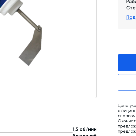
Раб
Сте
Промышленные фильтры и комплектующие
Под
Оборудование для производства ЖБИ
Телескопические загрузчики
Промышленные вибраторы
Дробильно-сортировочный комплекс
Цена ука
официаль
справоч
Окончат
предлож
1,5 об/мин
предложе
Алюминий