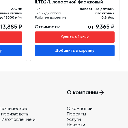
ILTD2/L лопастной флажковый
273 мм
Тип
Лопастные датчики
йный клапан
Тип индикатора
флажковый
до 13000 м³/ч
Рабочее давление
0,8 бар
 13,885 ₽
от 9,365 ₽
Стоимость:
Купить в 1 клик
у
Добавить в корзину
О компании
техническое
О компании
 производств
Проекты
 Изготовление и
Услуги
Новости