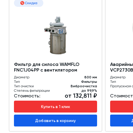
Скидка
Фильтр для силоса WAMFLO
Аварийны
FNC1J04PP с вентилятором
VCP2730B
Диаметр
800 мм
Диаметр
Тип
Фильтры
Тип
Тип очистки
Виброочистка
Пропускная 
Степень фильтрации
до 99,9%
от 132,811 ₽
Стоимость:
Стоимост
Купить в 1 клик
Добавить в корзину