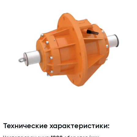
Дозаторы для бетонных заводов
Затворы для силосов и дозаторов
Промышленные фильтры и комплектующие
Авто и Ж/Д весы
Оборудование для производства ЖБИ
Пневмооборудование
Телескопические загрузчики
Датчики
Промышленные вибраторы
Рециклинг
Дробильно-сортировочный комплекс
Околопрессовочное оборудование
Технические характеристики:
Экспертные услуги