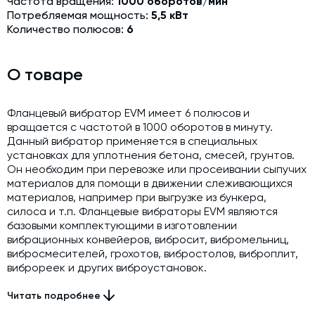
Частота вращения:
1000 оборотов/мин
Модернизация и техническое перевооружение
Потребляемая мощность:
5,5 кВт
производств
Количество полюсов:
6
Зимний комплект. Изготовление и монтаж
О товаре
Срочная техпомощь. Онлайн-обследование и ремонт
завода
Доставка, шеф-монтаж и пуско-наладка и обучение
Фланцевый вибратор EVM имеет 6 полюсов и
вращается с частотой в 1000 оборотов в минуту.
Автоматизированные системы управления (АСУ ТП) любой
Данный вибратор применяется в специальных
сложности
установках для уплотнения бетона, смесей, грунтов.
Он необходим при перевозке или просеивании сыпучих
Подбор и поставка комплектующих под любой завод
материалов для помощи в движении слеживающихся
материалов, например при выгрузке из бункера,
Экспертиза промышленной безопасности
силоса и т.п. Фланцевые вибраторы EVM являются
базовыми комплектующими в изготовлении
Технический аудит бетонных заводов и производств
вибрационных конвейеров, вибросит, вибромельниц,
Проектирование технологических линий,промышленных
вибросмесителей, грохотов, вибростолов, виброплит,
зданий и сооружений
виброреек и других виброустановок.
Читать подробнее