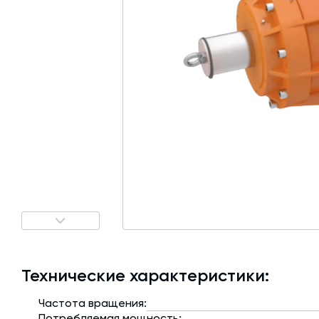
Затворы для силосов и дозаторов
Авто и Ж/Д весы
Пневмооборудование
Датчики
Рециклинг
Околопрессовочное оборудование
Технические характеристики:
Частота вращения:
Потребляемая мощность: