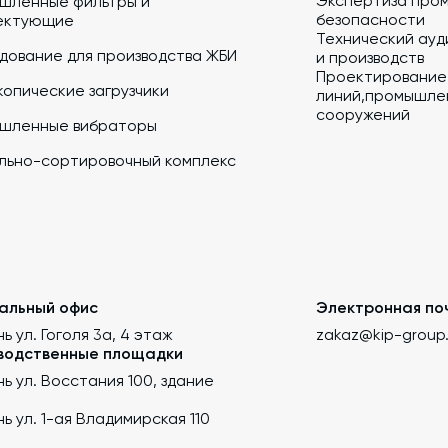
Экспертиза про
шленные фильтры и
безопасности
ектующие
Технический ауд
дование для производства ЖБИ
и производств
Проектирование
опические загрузчики
линий,промышлен
сооружений
шленные вибраторы
льно-сортировочный комплекс
альный офис
Электронная по
нь ул. Гоголя 3а, 4 этаж
zakaz@kip-group
водственные площадки
ань ул. Восстания 100, здание
ань ул. 1-ая Владимирская 110