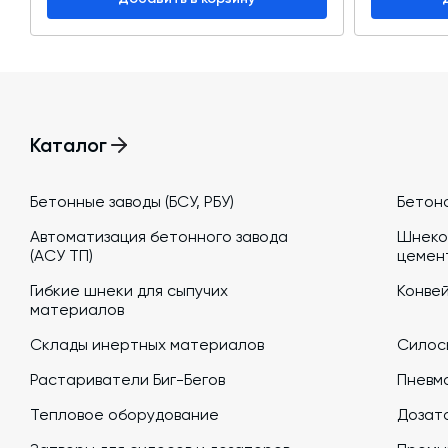
Каталог
Бетонные заводы (БСУ, РБУ)
Бетон
Автоматизация бетонного завода
Шнеко
(АСУ ТП)
цемен
Гибкие шнеки для сыпучих
Конве
материалов
Склады инертных материалов
Силосы
Растариватели Биг-Бегов
Пневм
Тепловое оборудование
Дозато