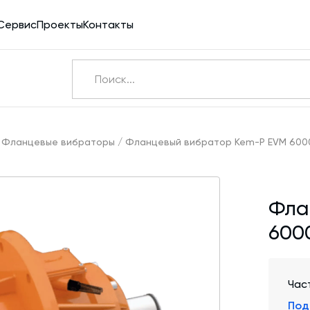
Сервис
Проекты
Контакты
Ничего не найдено
Э
/
Фланцевые вибраторы
/
Фланцевый вибратор Kem-P EVM 600
Бетоносмесители
Фла
Шнековые транспортеры для цемента
600
Конвейерное оборудование
Силосы для цемента и обвязка
Пневмотранспорт
Час
Под
Дозаторы для бетонных заводов