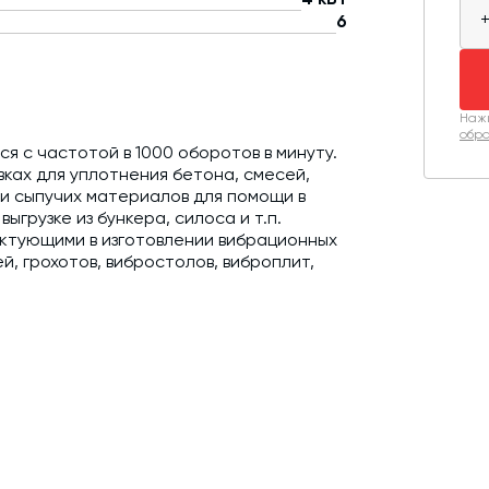
6
Нажи
обра
 с частотой в 1000 оборотов в минуту.
ках для уплотнения бетона, смесей,
ии сыпучих материалов для помощи в
грузке из бункера, силоса и т.п.
ктующими в изготовлении вибрационных
й, грохотов, вибростолов, виброплит,