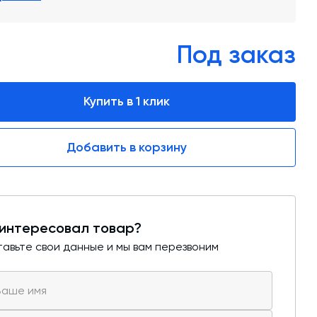
обучение
Автоматизированные системы управления
(АСУ ТП) любой сложности
Под заказ
Подбор и поставка комплектующих под
любой завод
Купить в 1 клик
Экспертиза промышленной безопасности
Добавить в корзину
Технический аудит бетонных заводов и
производств
Проектирование технологических
линий,промышленных зданий и сооружений
интересовал товар?
авьте свои данные и мы вам перезвоним