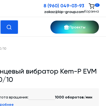
8 (960) 049-03-93
0
Корзина
zakaz@kip-group.com
Проекты
кспертные услуги
0/10
Модернизация и техническое
перевооружение производств
нцевый вибратор Kem-P EVM
Зимний комплект. Изготовление и монтаж
0/10
Срочная техпомощь. Онлайн-обследование
и ремонт завода
тота вращения:
1000 оборотов/мин
Доставка, шеф-монтаж и пуско-наладка и
робнее