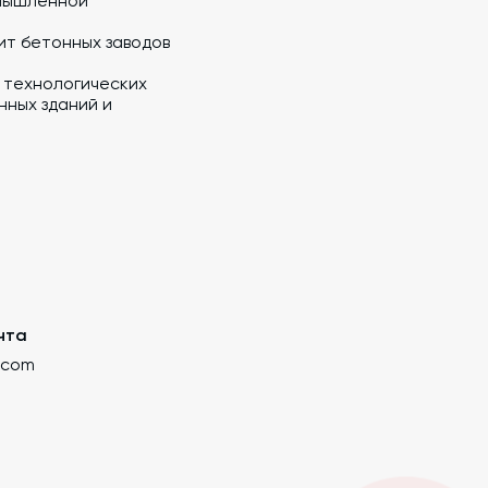
мышленной
ит бетонных заводов
 технологических
ных зданий и
чта
.com