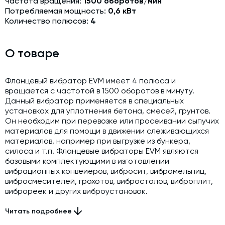
Частота вращения:
1500 оборотов/мин
Модернизация и техническое перевооружение
Потребляемая мощность:
0,6 кВт
производств
Количество полюсов:
4
Зимний комплект. Изготовление и монтаж
О товаре
Срочная техпомощь. Онлайн-обследование и ремонт
завода
Доставка, шеф-монтаж и пуско-наладка и обучение
Фланцевый вибратор EVM имеет 4 полюса и
вращается с частотой в 1500 оборотов в минуту.
Автоматизированные системы управления (АСУ ТП) любой
Данный вибратор применяется в специальных
сложности
установках для уплотнения бетона, смесей, грунтов.
Он необходим при перевозке или просеивании сыпучих
Подбор и поставка комплектующих под любой завод
материалов для помощи в движении слеживающихся
материалов, например при выгрузке из бункера,
Экспертиза промышленной безопасности
силоса и т.п. Фланцевые вибраторы EVM являются
базовыми комплектующими в изготовлении
Технический аудит бетонных заводов и производств
вибрационных конвейеров, вибросит, вибромельниц,
Проектирование технологических линий,промышленных
вибросмесителей, грохотов, вибростолов, виброплит,
зданий и сооружений
виброреек и других виброустановок.
Читать подробнее