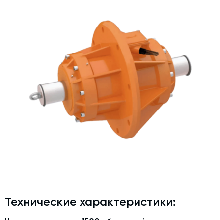
Дозаторы для бетонных заводов
Затворы для силосов и дозаторов
Промышленные фильтры и комплектующие
Авто и Ж/Д весы
Оборудование для производства ЖБИ
Пневмооборудование
Телескопические загрузчики
Датчики
Промышленные вибраторы
Рециклинг
Дробильно-сортировочный комплекс
Околопрессовочное оборудование
Технические характеристики:
Экспертные услуги