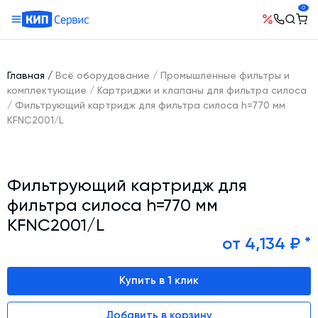
0
О компании
Оборудование
География поставок
Главная
/
Всё оборудование
/
Промышленные фильтры и
Руководство
Бетонные заводы (БСУ, РБУ)
комплектующие
/
Картриджи и клапаны для фильтра силоса
Сотрудничество
/
Фильтрующий картридж для фильтра силоса h=770 мм
История компании
Бетоносмесители
KFNC2001/L
Открытые вакансии
Автоматизация бетонного завода (АСУ ТП)
Сертификаты
Наши проекты
Шнековые транспортеры для цемента
Новости
Ответы на вопросы
Гибкие шнеки для сыпучих материалов
Фильтрующий картридж для
Условия труда
Контакты
Конвейерное оборудование
фильтра силоса h=770 мм
KFNC2001/L
Склады инертных материалов
от 4,134 ₽ *
Силосы для цемента и обвязка
Растариватели Биг-Бегов
Купить в 1 клик
Пневмотранспорт
Тепловое оборудование
Добавить в корзину