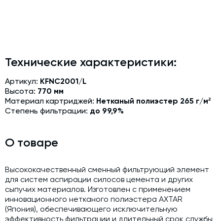
Модернизация и техническое перевооружение
производств
Зимний комплект. Изготовление и монтаж
Срочная техпомощь. Онлайн-обследование и ремонт
Технические характеристики:
завода
Доставка, шеф-монтаж и пуско-наладка и обучение
Артикул:
KFNC2001/L
Высота:
770 мм
Автоматизированные системы управления (АСУ ТП) любой
Материал картриджей:
Нетканый полиэстер 265 г/м²
сложности
Степень фильтрации:
до 99,9%
Подбор и поставка комплектующих под любой завод
Экспертиза промышленной безопасности
О товаре
Технический аудит бетонных заводов и производств
Высококачественный сменный фильтрующий элемент
Проектирование технологических линий,промышленных
для систем аспирации силосов цемента и других
зданий и сооружений
сыпучих материалов. Изготовлен с применением
инновационного нетканого полиэстера AXTAR
(Япония), обеспечивающего исключительную
эффективность фильтрации и длительный срок службы