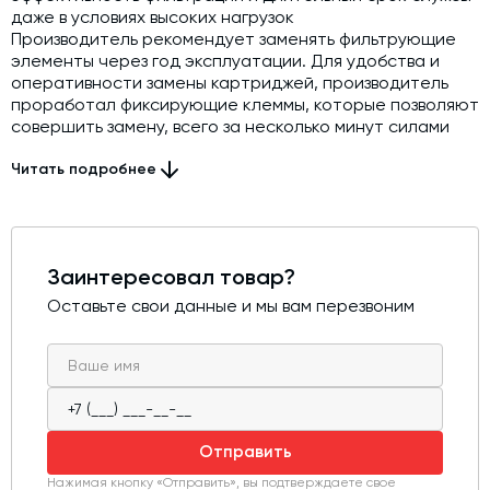
даже в условиях высоких нагрузок
Производитель рекомендует заменять фильтрующие
элементы через год эксплуатации. Для удобства и
оперативности замены картриджей, производитель
проработал фиксирующие клеммы, которые позволяют
совершить замену, всего за несколько минут силами
одного человека и без каких-то дополнительных
инструментов.
Читать подробнее
Преимущества:
Высокая пылеёмкость — многослойная структура
материала обеспечивает максимальную
Заинтересовал товар?
поглощающую способность
Устойчивость к влаге — материал сохраняет свойства
Оставьте свои данные и мы вам перезвоним
при повышенной влажности
Стойкость к химическим воздействиям — инертен к
цементной пыли и другим сыпучим материалам
Легкость обслуживания — возможность продувки
сжатым воздухом для регенерации
Отправить
Нажимая кнопку «Отправить», вы подтверждаете свое