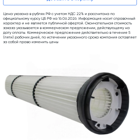
Дозаторы для бетонных заводов
Цена указана в рублях РФ с учетом НДС 22% и рассчитана по
Затворы для силосов и дозаторов
официальному курсу ЦБ РФ на 16.06.2026. Информация носит справочный
характер и не является публичной офертой. Окончательная стоимость
заказа указывается в коммерческом предложении, действующему на
Промышленные фильтры и комплектующие
дату оплаты. Коммерческое предложение действительно в течение 5
(пяти) рабочих дней, по истечении указанного срока компания оставляет
Авто и Ж/Д весы
за собой право изменить цены
Оборудование для производства ЖБИ
Пневмооборудование
Телескопические загрузчики
Датчики
Промышленные вибраторы
Рециклинг
Дробильно-сортировочный комплекс
Околопрессовочное оборудование
Экспертные услуги