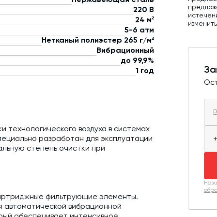
предложе
220 В
истечен
24 м²
изменит
5-6 атм
Нетканый полиэстер 265 г/м²
Вибрационный
до 99,9%
За
1 год
Ост
 технологического воздуха в системах
пециально разработан для эксплуатации
альную степень очистки при
Нажи
обра
картриджные фильтрующие элементы.
я автоматической вибрационной
рый обеспечивает интенсивное