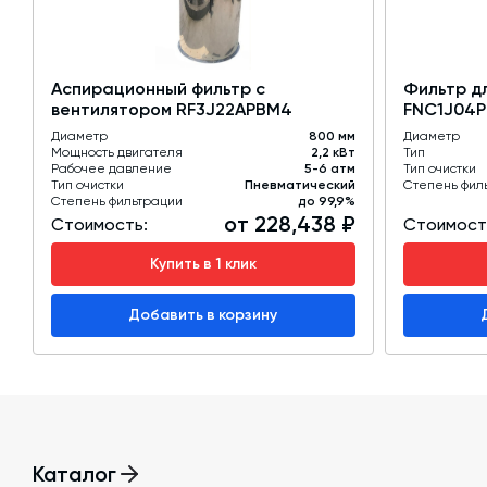
✓ Совместимость с различными типами силосов и бун
Технические характеристики:
Аспирационный фильтр с
Фильтр д
Тип фильтра: Циклонный с вибрационной регенераци
вентилятором RF3J22APBM4
FNC1J04P
Принцип работы: Вибрационная очистка с площадоч
Диаметр
800 мм
Диаметр
Мощность вибратора: 0,18 кВт
Мощность двигателя
2,2 кВт
Тип
Диаметр корпуса: 800 мм
Рабочее давление
5-6 атм
Тип очистки
Материал корпуса: Нержавеющая сталь
Тип очистки
Пневматический
Степень фил
Степень фильтрации
до 99,9%
Количество элементов: 14 картриджей
от 228,438 ₽
Стоимость:
Стоимост
Площадь фильтрации: 24 м²
Материал фильтров: Нетканый полиэстер
Купить в 1 клик
Производительность: 1700 м³/ч
Комплектация: Установочное кольцо с решеткой
Добавить в корзину
Область применения:
Цементные силосы, бункера хранения сыпучих матер
индустрии, металлургические комбинаты, химические
Каталог