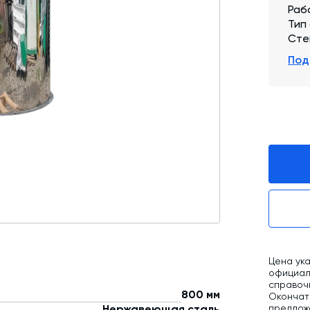
Раб
Промышленные фильтры и комплектующие
Тип
Сте
Оборудование для производства ЖБИ
Под
Телескопические загрузчики
Промышленные вибраторы
Дробильно-сортировочный комплекс
Цена ука
официаль
справоч
800 мм
Окончат
предлож
Нержавеющая сталь