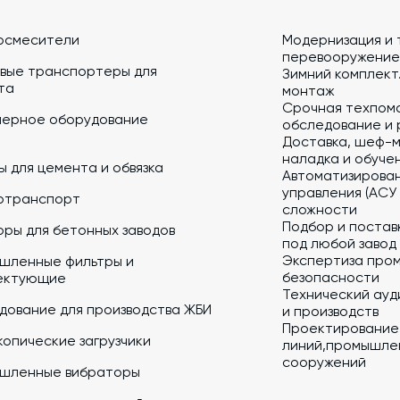
осмесители
Модернизация и 
перевооружение
вые транспортеры для
Зимний комплект.
та
монтаж
Срочная техпом
йерное оборудование
обследование и 
Доставка, шеф-м
наладка и обуче
 для цемента и обвязка
Автоматизирова
управления (АСУ
отранспорт
сложности
Подбор и постав
ры для бетонных заводов
под любой завод
Экспертиза про
шленные фильтры и
безопасности
ектующие
Технический ауд
дование для производства ЖБИ
и производств
Проектирование
опические загрузчики
линий,промышлен
сооружений
шленные вибраторы