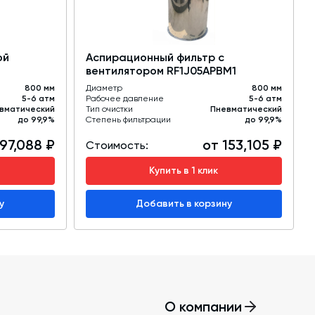
ой
Аспирационный фильтр с
вентилятором RF1J05APBM1
800 мм
Диаметр
800 мм
5-6 атм
Рабочее давление
5-6 атм
вматический
Тип очистки
Пневматический
до 99,9%
Степень фильтрации
до 99,9%
97,088 ₽
от 153,105 ₽
Стоимость:
Купить в 1 клик
у
Добавить в корзину
О компании