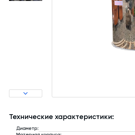
Затворы для силосов и дозаторов
Авто и Ж/Д весы
Пневмооборудование
Датчики
Рециклинг
Околопрессовочное оборудование
Технические характеристики:
Диаметр:
Материал корпуса: