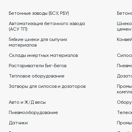
Бетонные заводы (БСУ, РБУ)
Бетон
Автоматизация бетонного завода
Шнеко
(АСУ ТП)
цемен
Гибкие шнеки для сыпучих
Конве
материалов
Склады инертных материалов
Силосы
Растариватели Биг-Бегов
Пневм
Тепловое оборудование
Дозато
Затворы для силосов и дозаторов
Промы
компл
Авто и Ж/Д весы
Обору
Пневмооборудование
Телеск
Датчики
Промы