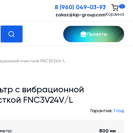
8 (960) 049-03-93
0
Корзина
zakaz@kip-group.com
Проекты
кспертные услуги
ационной очисткой FNC3V24V/L
Модернизация и техническое
перевооружение производств
ьтр с вибрационной
Зимний комплект. Изготовление и монтаж
сткой FNC3V24V/L
Срочная техпомощь. Онлайн-обследование
Гарантия:
1 год
и ремонт завода
Доставка, шеф-монтаж и пуско-наладка и
метр:
800 мм