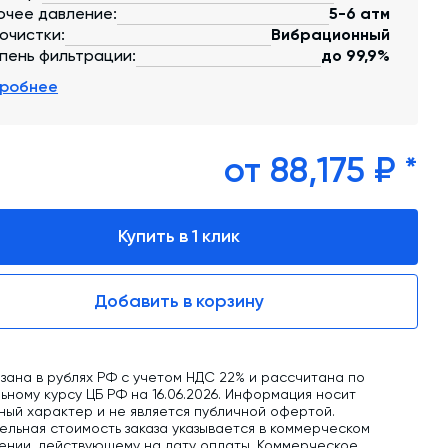
обучение
очее давление:
5-6 атм
 очистки:
Вибрационный
Автоматизированные системы управления
пень фильтрации:
до 99,9%
(АСУ ТП) любой сложности
робнее
Подбор и поставка комплектующих под
любой завод
от 88,175 ₽ *
Экспертиза промышленной безопасности
Технический аудит бетонных заводов и
производств
Купить в 1 клик
Проектирование технологических
линий,промышленных зданий и сооружений
Добавить в корзину
зана в рублях РФ с учетом НДС 22% и рассчитана по
ному курсу ЦБ РФ на 16.06.2026. Информация носит
ный характер и не является публичной офертой.
ельная стоимость заказа указывается в коммерческом
ении, действующему на дату оплаты. Коммерческое