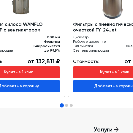
керов
ля силоса WAMFLO
Фильтры с пневматическ
ей
P с вентилятором
очисткой FY-24Jet
ным вибратором
800 мм
Диаметр
Фильтры
Рабочее давление
Виброочистка
Тип очистки
Пне
ьтрации
до 99,9%
Степень фильтрации
от 132,811 ₽
от 
ь:
Стоимость:
Купить в 1 клик
Купить в 1 клик
Добавить в корзину
Добавить в корзин
иалов, предприятия строительной
 производства.
Услуги