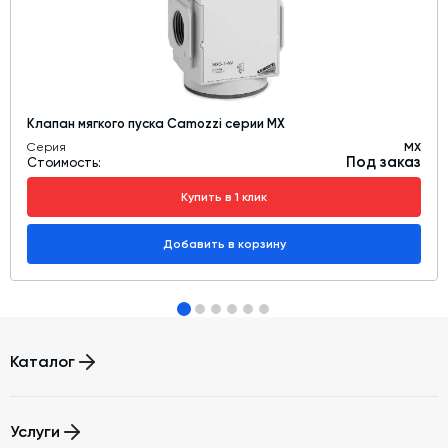
Клапан мягкого пуска Camozzi серии MX
Серия
MХ
Под заказ
Стоимость:
Купить в 1 клик
Добавить в корзину
Каталог
Бетонные заводы (БСУ, РБУ)
Услуги
Бетоносмесители