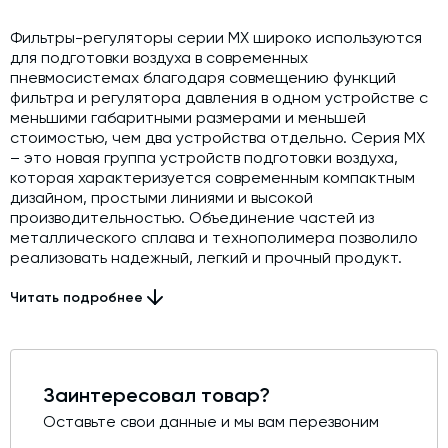
Модернизация и техническое перевооружение
производств
Фильтры-регуляторы серии МХ широко используются
для подготовки воздуха в современных
Зимний комплект. Изготовление и монтаж
пневмосистемах благодаря совмещению функций
фильтра и регулятора давления в одном устройстве с
Срочная техпомощь. Онлайн-обследование и ремонт
меньшими габаритными размерами и меньшей
завода
стоимостью, чем два устройства отдельно. Серия МХ
Доставка, шеф-монтаж и пуско-наладка и обучение
– это новая группа устройств подготовки воздуха,
которая характеризуется современным компактным
Автоматизированные системы управления (АСУ ТП) любой
дизайном, простыми линиями и высокой
сложности
производительностью. Объединение частей из
металлического сплава и технополимера позволило
Подбор и поставка комплектующих под любой завод
реализовать надежный, легкий и прочный продукт.
Концепции модульности упростила и ускорила монтаж
Экспертиза промышленной безопасности
компонентов. Технополимерный стакан с байонетным
Читать подробнее
креплением компактен, имеет прозрачные отверстия
Технический аудит бетонных заводов и производств
для индикации уровня конденсата. Фильтры-
регуляторы серии MX поставляются с
Проектирование технологических линий,промышленных
зданий и сооружений
присоединительным размером G3/4 - G1, со
Заинтересовал товар?
встроенным манометром и с присоединением для
манометра.
Оставьте свои данные и мы вам перезвоним