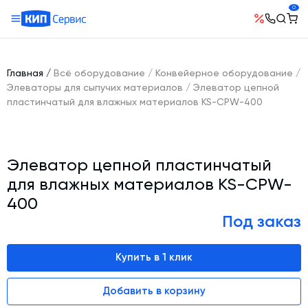
0
О компании
Оборудование
География поставок
Главная
/
Всё оборудование
/
Конвейерное оборудование
/
Руководство
Бетонные заводы (БСУ, РБУ)
Элеваторы для сыпучих материалов
/
Элеватор цепной
Сотрудничество
пластинчатый для влажных материалов KS-СРW-400
История компании
Бетоносмесители
Открытые вакансии
Автоматизация бетонного завода (АСУ ТП)
Сертификаты
Наши проекты
Шнековые транспортеры для цемента
Новости
Элеватор цепной пластинчатый
Ответы на вопросы
Гибкие шнеки для сыпучих материалов
Условия труда
для влажных материалов KS-СРW-
Контакты
Конвейерное оборудование
400
Склады инертных материалов
Под заказ
Силосы для цемента и обвязка
Купить в 1 клик
Растариватели Биг-Бегов
Пневмотранспорт
Добавить в корзину
Тепловое оборудование