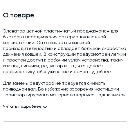
Модернизация и техническое перевооружение
производств
О товаре
Зимний комплект. Изготовление и монтаж
Срочная техпомощь. Онлайн-обследование и ремонт
Элеватор цепной пластинчатый предназначен для
завода
быстрого передвижения материалов влажной
консистенции. Он отличается высокой
Доставка, шеф-монтаж и пуско-наладка и обучение
производительностью и обладает большой скоростью
движения ковшей. В конструкции предусмотрен лёгкий
Автоматизированные системы управления (АСУ ТП) любой
и простой доступ к рабочим узлам устройства, таким
сложности
как подшипники, редуктор и т.п., что делает
Подбор и поставка комплектующих под любой завод
профилактику, обслуживание и ремонт удобнее.
Экспертиза промышленной безопасности
Для замены редуктора не требуется снимать
приводной вал. Во избежание засорения частицами
Технический аудит бетонных заводов и производств
транспортируемого материала корпуса подшипников
вынесены наружу. Материалы изготовления
Проектирование технологических линий,промышленных
(нержавеющая сталь или оцинковка) гарантируют
Читать подробнее
зданий и сооружений
долговечность и надёжность работы элеватора.
В конструкции предусмотрен поддон,
предотвращающий просыпание материала,