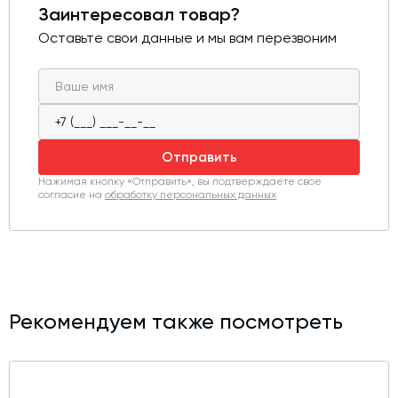
Заинтересовал товар?
самонесущая шахта данного элеватора очень
прочна, а механизм шахты защищен от пыли. Низкое
Оставьте свои данные и мы вам перезвоним
энергопотребление обеспечивает экономичность
использования данного оборудования.
Отправить
Нажимая кнопку «Отправить», вы подтверждаете свое
согласие на
обработку персональных данных
Рекомендуем также посмотреть