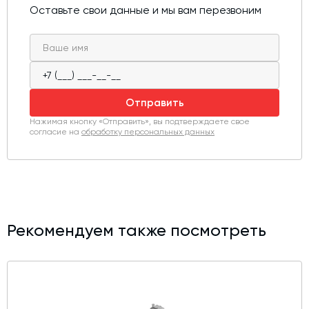
прочна, а механизм шахты защищен от пыли. Низкое
Оставьте свои данные и мы вам перезвоним
энергопотребление обеспечивает экономичность
использования данного оборудования.
Отправить
Нажимая кнопку «Отправить», вы подтверждаете свое
согласие на
обработку персональных данных
Рекомендуем также посмотреть