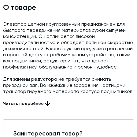
Модернизация и техническое перевооружение
О товаре
производств
Зимний комплект. Изготовление и монтаж
Элеватор цепной круглозвенный предназначен для
быстрого передвижения материалов сухой сыпучей
Срочная техпомощь. Онлайн-обследование и ремонт
консистенции. Он отличается высокой
завода
производительностью и обладает большой скоростью
Доставка, шеф-монтаж и пуско-наладка и обучение
движения ковшей. В конструкции предусмотрен лёгкий
и простой доступ к рабочим узлам устройства, таким
Автоматизированные системы управления (АСУ ТП) любой
как подшипники, редуктор и т.п., что делает
сложности
профилактику, обслуживание и ремонт удобнее.
Подбор и поставка комплектующих под любой завод
Для замены редуктора не требуется снимать
приводной вал. Во избежание засорения частицами
Экспертиза промышленной безопасности
транспортируемого материала корпуса подшипников
вынесены наружу. Материалы изготовления
Технический аудит бетонных заводов и производств
(нержавеющая сталь или оцинковка) гарантируют
Читать подробнее
долговечность и надёжность работы элеватора.
Проектирование технологических линий,промышленных
зданий и сооружений
В конструкции предусмотрен поддон,
предотвращающий просыпание материала,
Заинтересовал товар?
самонесущая шахта данного элеватора очень