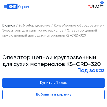
0
О компании
Оборудование
География поставок
Главная
/
Всё оборудование
/
Конвейерное оборудование
/
Руководство
Бетонные заводы (БСУ, РБУ)
Элеваторы для сыпучих материалов
/
Элеватор цепной
Сотрудничество
круглозвенный для сухих материалов KS-CRD-320
История компании
Бетоносмесители
Открытые вакансии
Автоматизация бетонного завода (АСУ ТП)
Сертификаты
Наши проекты
Шнековые транспортеры для цемента
Новости
Элеватор цепной круглозвенный
Ответы на вопросы
Гибкие шнеки для сыпучих материалов
Условия труда
для сухих материалов KS-CRD-320
Контакты
Конвейерное оборудование
Под заказ
Склады инертных материалов
Купить в 1 клик
Силосы для цемента и обвязка
Растариватели Биг-Бегов
Добавить в корзину
Пневмотранспорт
Тепловое оборудование