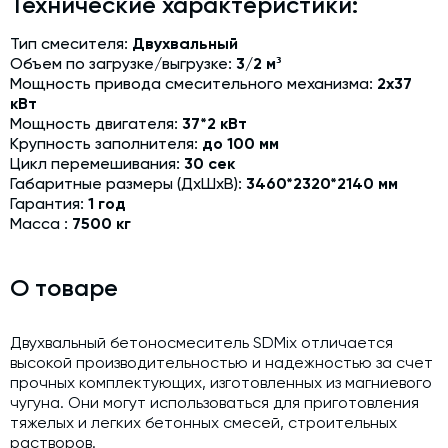
Технические характеристики:
Модернизация и техническое перевооружение
производств
Тип смесителя:
Двухвальный
Объем по загрузке/выгрузке:
3/2 м³
Зимний комплект. Изготовление и монтаж
Мощность привода смесительного механизма:
2х37
кВт
Срочная техпомощь. Онлайн-обследование и ремонт
завода
Мощность двигателя:
37*2 кВт
Крупность заполнителя:
до 100 мм
Доставка, шеф-монтаж и пуско-наладка и обучение
Цикл перемешивания:
30 сек
Габаритные размеры (ДхШхВ):
3460*2320*2140 мм
Автоматизированные системы управления (АСУ ТП) любой
Гарантия:
1 год
сложности
Масса :
7500 кг
Подбор и поставка комплектующих под любой завод
Экспертиза промышленной безопасности
О товаре
Технический аудит бетонных заводов и производств
Двухвальный бетоносмеситель SDMix отличается
Проектирование технологических линий,промышленных
высокой производительностью и надежностью за счет
зданий и сооружений
прочных комплектующих, изготовленных из магниевого
чугуна. Они могут использоваться для приготовления
тяжелых и легких бетонных смесей, строительных
растворов.