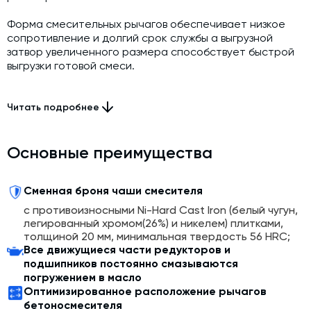
Форма смесительных рычагов обеспечивает низкое
сопротивление и долгий срок службы а выгрузной
затвор увеличенного размера способствует быстрой
выгрузки готовой смеси.
Бетоносмеситель укомплектован системой
автоматической смазки движущихся деталей. Все
Читать подробнее
движущиеся части редукторов и подшипников
постоянно смазываются погружением в масло.
Основные преимущества
Уплотнительный узел из специального
сплава и подшипники Японского производства
обеспечивают качественную работу движущихся
Сменная броня чаши смесителя
деталей. Смесители имеют два смотровых люка и
с противоизносными Ni-Hard Cast Iron (белый чугун,
ручной насос для аварийного открытия люка сброса.
легированный хромом(26%) и никелем) плитками,
толщиной 20 мм, минимальная твердость 56 HRC;
Пескоструйная обработка поверхностей перед
Все движущиеся части редукторов и
покраской повышает устойчивость к истираниям и
подшипников постоянно смазываются
увеличивает срок службы бетоносмесителей,
погружением в масло
защищая от коррозии.
Оптимизированное расположение рычагов
бетоносмесителя