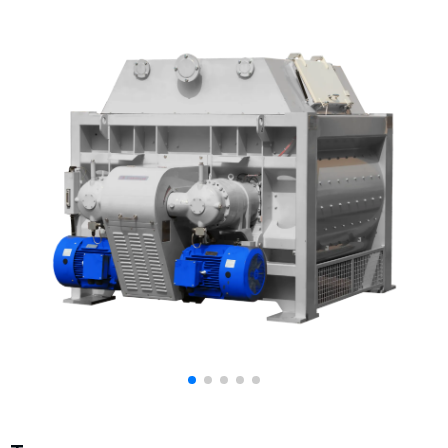
Дозаторы для бетонных заводов
Затворы для силосов и дозаторов
Промышленные фильтры и комплектующие
Авто и Ж/Д весы
Оборудование для производства ЖБИ
Пневмооборудование
Телескопические загрузчики
Датчики
Промышленные вибраторы
Рециклинг
Дробильно-сортировочный комплекс
Околопрессовочное оборудование
Экспертные услуги