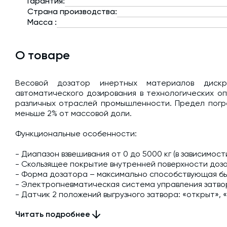
Гарантия:
Страна производства:
Масса :
О товаре
Весовой дозатор инертных материалов дискр
автоматического дозирования в технологических о
различных отраслей промышленности. Предел погр
меньше 2% от массовой доли.
Функциональные особенности:
- Диапазон взвешивания от 0 до 5000 кг (в зависимос
- Скользящее покрытие внутренней поверхности доз
- Форма дозатора – максимально способствующая бы
- Электропневматическая система управления затво
- Датчик 2 положений выгрузного затвора: «открыт», 
- На конусе дозатора установлен пневмовибратор (о
Читать подробнее
- Процесс взвешивания отражается на пульте управл