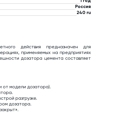
1 год
Россия
240 ru
етного действия предназначен для
перациях, применяемых на предприятиях
ешности дозатора цемента составляет
ти от модели дозатора).
атора.
строй разгрузке.
ром дозатора.
«закрыт».
пция)
ении.