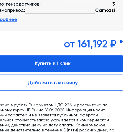
обучение
ло тензодатчиков:
3
вмопривод:
Camozzi
Автоматизированные системы управления
(АСУ ТП) любой сложности
робнее
Подбор и поставка комплектующих под
любой завод
от 161,192 ₽ *
Экспертиза промышленной безопасности
Технический аудит бетонных заводов и
Купить в 1 клик
производств
Проектирование технологических
Добавить в корзину
линий,промышленных зданий и сооружений
зана в рублях РФ с учетом НДС 22% и рассчитана по
ному курсу ЦБ РФ на 16.06.2026. Информация носит
ный характер и не является публичной офертой.
ельная стоимость заказа указывается в коммерческом
ении, действующему на дату оплаты. Коммерческое
ние действительно в течение 5 (пяти) рабочих дней, по