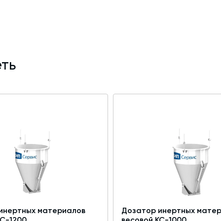
а цемента определяется конструкцией
:
т.);
ть
ожения;
инертных материалов
Дозатор инертных мате
КС-1200
весовой КС-1000