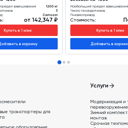
предел взвешивания
1200 кг
Наибольший предел взвешивани
атчиков
3
Число тензодатчиков
од
Camozzi
Пневмопривод
от 142,347 ₽
П
ь:
Стоимость:
Купить в 1 клик
Купить в 1 клик
Добавить в корзину
Добавить в корзин
Услуги
осмесители
Модернизация и 
перевооружение
вые транспортеры для
Зимний комплект.
та
монтаж
Срочная техпом
йерное оборудование