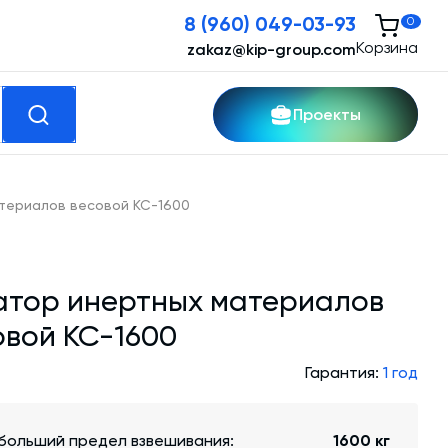
8 (960) 049-03-93
0
Корзина
zakaz@kip-group.com
Проекты
кспертные услуги
териалов весовой КС-1600
Модернизация и техническое
перевооружение производств
атор инертных материалов
Зимний комплект. Изготовление и монтаж
овой КС-1600
Срочная техпомощь. Онлайн-обследование
Гарантия:
1 год
и ремонт завода
Доставка, шеф-монтаж и пуско-наладка и
больший предел взвешивания:
1600 кг