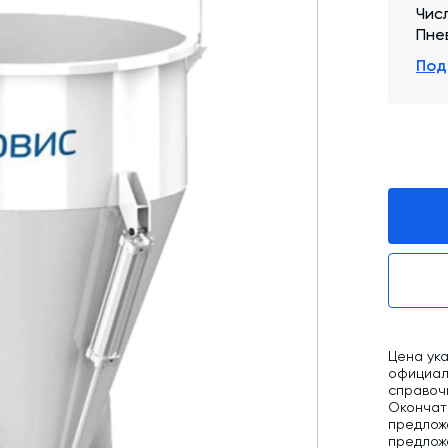
Чис
Промышленные фильтры и комплектующие
Пне
Под
Оборудование для производства ЖБИ
Телескопические загрузчики
Промышленные вибраторы
Дробильно-сортировочный комплекс
Цена ука
официаль
справоч
Окончат
предлож
предложе