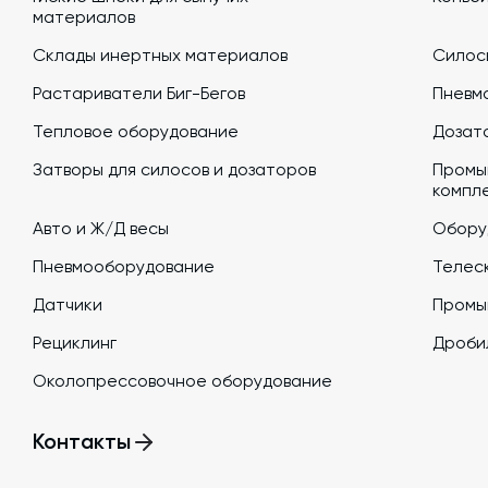
материалов
Склады инертных материалов
Силосы
Растариватели Биг-Бегов
Пневм
Тепловое оборудование
Дозато
Затворы для силосов и дозаторов
Промы
компл
Авто и Ж/Д весы
Обору
Пневмооборудование
Телеск
Датчики
Промы
Рециклинг
Дроби
Околопрессовочное оборудование
Контакты