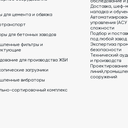
обследование и 
Доставка, шеф-м
наладка и обуче
 для цемента и обвязка
Автоматизирова
управления (АСУ
отранспорт
сложности
Подбор и постав
ры для бетонных заводов
под любой завод
Экспертиза про
шленные фильтры и
безопасности
ектующие
Технический ауд
дование для производства ЖБИ
и производств
Проектирование
опические загрузчики
линий,промышлен
сооружений
шленные вибраторы
льно-сортировочный комплекс