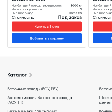
Наибольший предел взвешивания
3000 кг
Наибольший 
Число тензодатчиков
3
Число тензод
Пневмопривод
Camozzi
Пневмоприв
Под заказ
Стоимость:
Стоимост
Купить в 1 клик
Добавить в корзину
Каталог
Бетонные заводы (БСУ, РБУ)
Бетон
Автоматизация бетонного завода
Шнеко
(АСУ ТП)
цемен
Гибкие шнеки для сыпучих
Конве