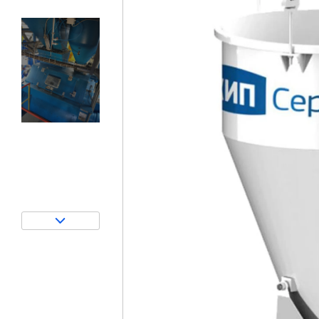
Затворы для силосов и дозаторов
Авто и Ж/Д весы
Пневмооборудование
Датчики
Рециклинг
Околопрессовочное оборудование