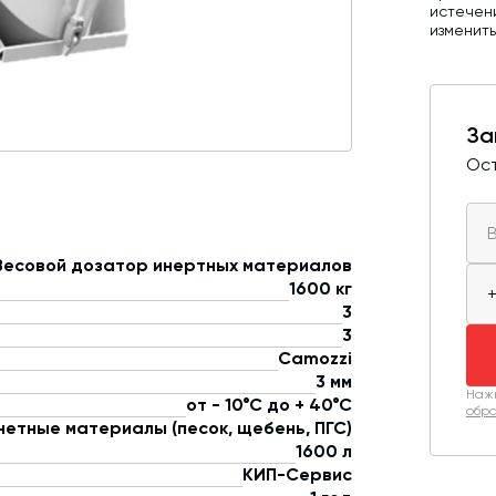
истечен
изменит
За
Ост
Весовой дозатор инертных материалов
1600 кг
3
3
Camozzi
3 мм
Нажи
от - 10°С до + 40°С
обра
нетные материалы (песок, щебень, ПГС)
1600 л
КИП-Сервис