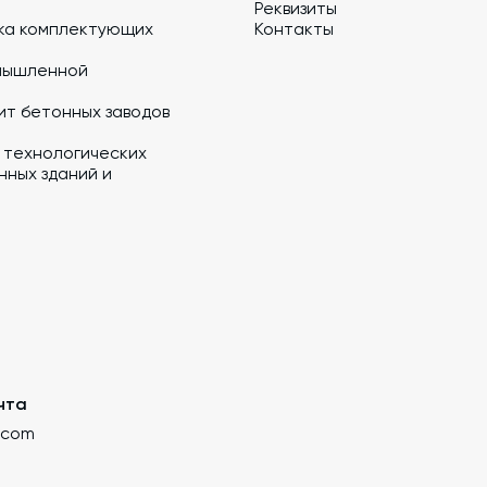
Реквизиты
ка комплектующих
Контакты
мышленной
ит бетонных заводов
 технологических
ных зданий и
чта
.com