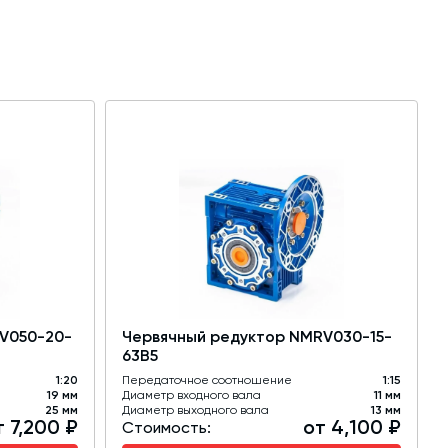
V050-20-
Червячный редуктор NMRV030-15-
63B5
1:20
Передаточное соотношение
1:15
19 мм
Диаметр входного вала
11 мм
25 мм
Диаметр выходного вала
13 мм
т 7,200 ₽
от 4,100 ₽
Стоимость: