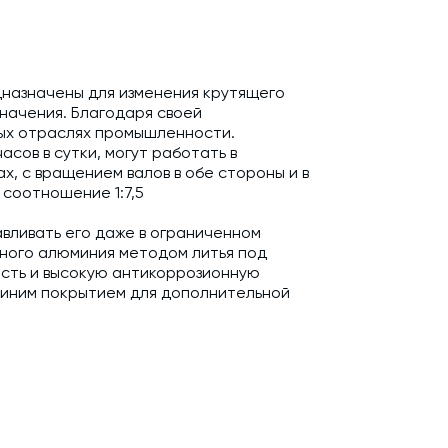
назначены для изменения крутящего
начения. Благодаря своей
ых отраслях промышленности.
сов в сутки, могут работать в
, с вращением валов в обе стороны и в
соотношение 1:7,5
вливать его даже в ограниченном
нного алюминия методом литья под
ость и высокую антикоррозионную
синим покрытием для дополнительной
ой нагрузкой, выполнены из бронзового
ы редуктора.
т.; Сменный клапан избыточного
атации) - 1 шт.; Упаковка.