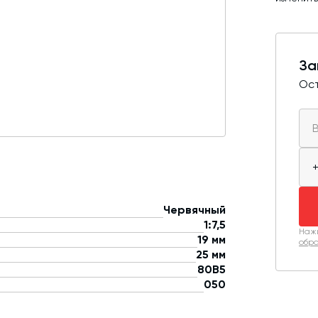
За
Ост
Червячный
1:7,5
Нажи
19 мм
обра
25 мм
80B5
050