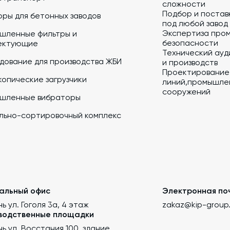
сложности
Подбор и постав
ры для бетонных заводов
под любой завод
Экспертиза про
шленные фильтры и
безопасности
ектующие
Технический ауд
дование для производства ЖБИ
и производств
Проектирование
опические загрузчики
линий,промышлен
сооружений
шленные вибраторы
льно-сортировочный комплекс
альный офис
Электронная по
нь ул. Гоголя 3а, 4 этаж
zakaz@kip-group
водственные площадки
ань ул. Восстания 100, здание