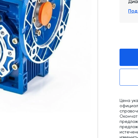
Диа
Промышленные фильтры и комплектующие
Под
Оборудование для производства ЖБИ
Телескопические загрузчики
Промышленные вибраторы
Дробильно-сортировочный комплекс
Цена ука
официаль
справоч
Окончат
предлож
предложе
истечен
изменит