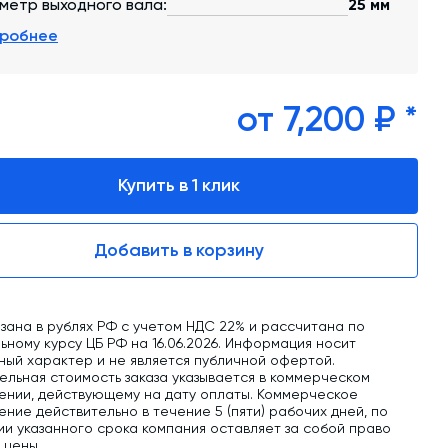
обучение
метр выходного вала:
25 мм
робнее
Автоматизированные системы управления
(АСУ ТП) любой сложности
Подбор и поставка комплектующих под
от 7,200 ₽ *
любой завод
Экспертиза промышленной безопасности
Купить в 1 клик
Технический аудит бетонных заводов и
производств
Добавить в корзину
Проектирование технологических
линий,промышленных зданий и сооружений
зана в рублях РФ с учетом НДС 22% и рассчитана по
ному курсу ЦБ РФ на 16.06.2026. Информация носит
ный характер и не является публичной офертой.
ельная стоимость заказа указывается в коммерческом
ении, действующему на дату оплаты. Коммерческое
ние действительно в течение 5 (пяти) рабочих дней, по
ии указанного срока компания оставляет за собой право
ь цены