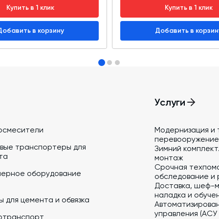
Купить в 1 клик
Купить в 1 клик
Добавить в корзину
Добавить в корзин
Услуги
осмесители
Модернизация и 
перевооружение
вые транспортеры для
Зимний комплект.
та
монтаж
Срочная техпом
йерное оборудование
обследование и 
Доставка, шеф-м
наладка и обуче
 для цемента и обвязка
Автоматизирова
управления (АСУ
отранспорт