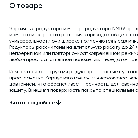
О товаре
Червячные редукторы и мотор-редукторы NMRV пред
момента и скорости вращения в приводах общего наз
универсальности они широко применяются в различн
Редукторы рассчитаны на длительную работу до 24 ча
непрерывном или повторно-кратковременном режимах
любом пространственном положении. Передаточное 
Компактная конструкция редуктора позволяет устана
пространстве. Корпус изготовлен из высококачестве
давлением, что обеспечивает прочность, долговечн
защиту. Внешняя поверхность покрыта специальным 
защиты. Червячные колеса, работающие под постоянн
Читать подробнее
сплава, что снижает износ и увеличивает срок служб
Комплектация
Редуктор -1 шт.; Комплект крепежных элементов - 1 ш
давления (сапун) 1 шт.; Паспорт (руководство по эксплу