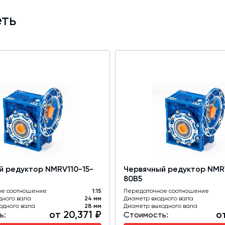
ть
й редуктор NMRV110-15-
Червячный редуктор NMR
80B5
ое соотношение
1:15
Передаточное соотношение
дного вала
24 мм
Диаметр входного вала
одного вала
28 мм
Диаметр выходного вала
от 20,371 ₽
о
ь:
Стоимость: