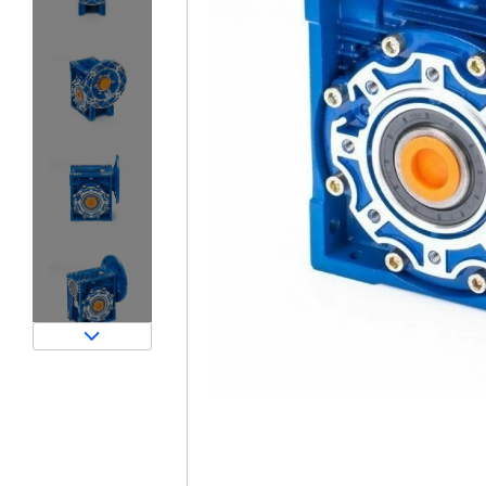
Затворы для силосов и дозаторов
Авто и Ж/Д весы
Пневмооборудование
Датчики
Рециклинг
Околопрессовочное оборудование