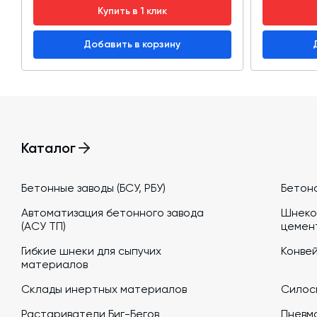
Купить в 1 клик
Добавить в корзину
Каталог
Бетонные заводы (БСУ, РБУ)
Бетон
Автоматизация бетонного завода
Шнеко
(АСУ ТП)
цемен
Гибкие шнеки для сыпучих
Конве
материалов
Склады инертных материалов
Силосы
Растариватели Биг-Бегов
Пневм