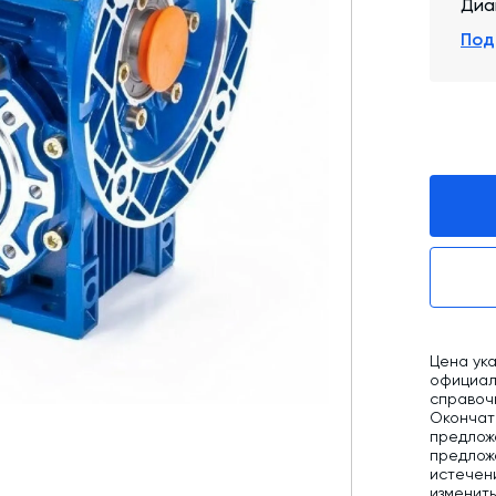
Диа
Промышленные фильтры и комплектующие
Под
Оборудование для производства ЖБИ
Телескопические загрузчики
Промышленные вибраторы
Дробильно-сортировочный комплекс
Цена ука
официаль
справоч
Окончат
предлож
предложе
истечен
изменит