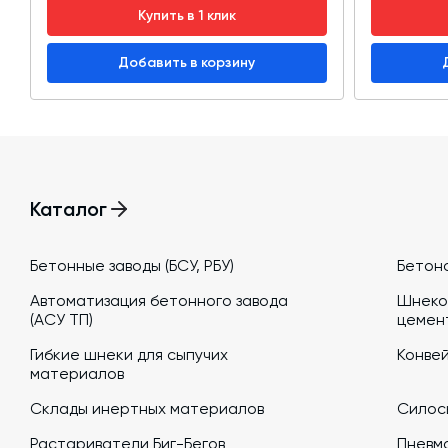
Купить в 1 клик
Добавить в корзину
Каталог
Бетонные заводы (БСУ, РБУ)
Бетон
Автоматизация бетонного завода
Шнеко
(АСУ ТП)
цемен
Гибкие шнеки для сыпучих
Конве
материалов
Склады инертных материалов
Силосы
Растариватели Биг-Бегов
Пневм