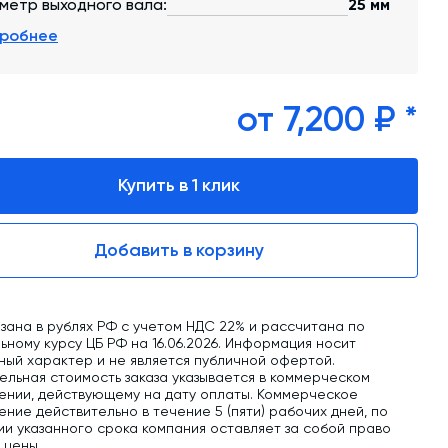
обучение
метр выходного вала:
25 мм
робнее
Автоматизированные системы управления
(АСУ ТП) любой сложности
Подбор и поставка комплектующих под
от 7,200 ₽ *
любой завод
Экспертиза промышленной безопасности
Купить в 1 клик
Технический аудит бетонных заводов и
производств
Добавить в корзину
Проектирование технологических
линий,промышленных зданий и сооружений
зана в рублях РФ с учетом НДС 22% и рассчитана по
ному курсу ЦБ РФ на 16.06.2026. Информация носит
ный характер и не является публичной офертой.
ельная стоимость заказа указывается в коммерческом
ении, действующему на дату оплаты. Коммерческое
ние действительно в течение 5 (пяти) рабочих дней, по
ии указанного срока компания оставляет за собой право
ь цены