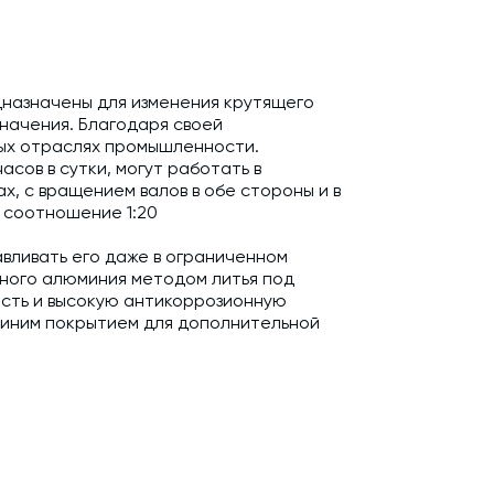
назначены для изменения крутящего
начения. Благодаря своей
ых отраслях промышленности.
сов в сутки, могут работать в
, с вращением валов в обе стороны и в
 соотношение 1:20
вливать его даже в ограниченном
нного алюминия методом литья под
ость и высокую антикоррозионную
синим покрытием для дополнительной
ой нагрузкой, выполнены из бронзового
ы редуктора.
т.; Сменный клапан избыточного
атации) - 1 шт.; Упаковка.