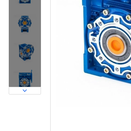
Затворы для силосов и дозаторов
Авто и Ж/Д весы
Пневмооборудование
Датчики
Рециклинг
Околопрессовочное оборудование