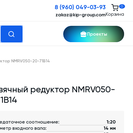
8 (960) 049-03-93
0
Корзина
zakaz@kip-group.com
Проекты
кспертные услуги
ктор NMRV050-20-71B14
Модернизация и техническое
перевооружение производств
вячный редуктор NMRV050-
Зимний комплект. Изготовление и монтаж
1B14
Срочная техпомощь. Онлайн-обследование
и ремонт завода
едаточное соотношение:
1:20
Доставка, шеф-монтаж и пуско-наладка и
метр входного вала:
14 мм