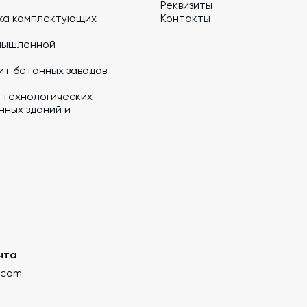
Реквизиты
ка комплектующих
Контакты
мышленной
ит бетонных заводов
 технологических
ных зданий и
чта
.com