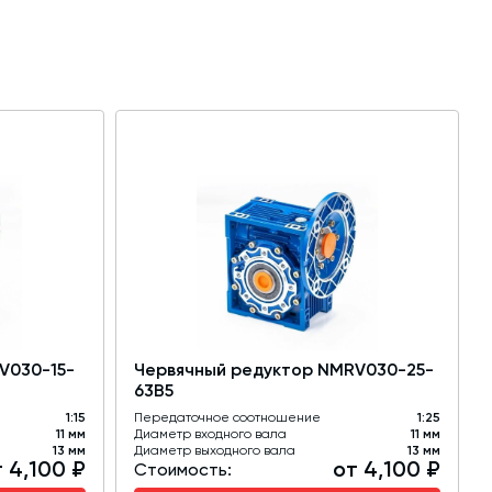
V030-15-
Червячный редуктор NMRV030-25-
63B5
1:15
Передаточное соотношение
1:25
11 мм
Диаметр входного вала
11 мм
13 мм
Диаметр выходного вала
13 мм
 4,100 ₽
от 4,100 ₽
Стоимость: