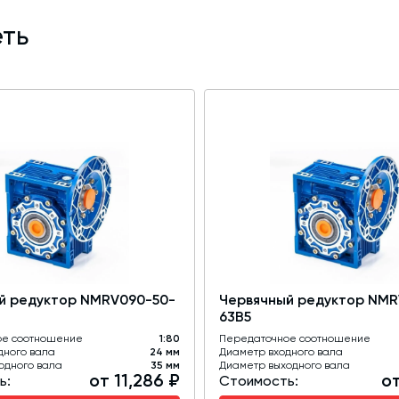
ть
й редуктор NMRV090-50-
Червячный редуктор NMR
63B5
ое соотношение
1:80
Передаточное соотношение
дного вала
24 мм
Диаметр входного вала
одного вала
35 мм
Диаметр выходного вала
от 11,286 ₽
от
ь:
Стоимость: