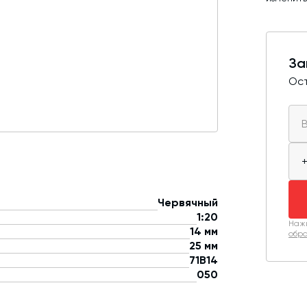
За
Ост
Червячный
1:20
Нажи
14 мм
обра
25 мм
71B14
050