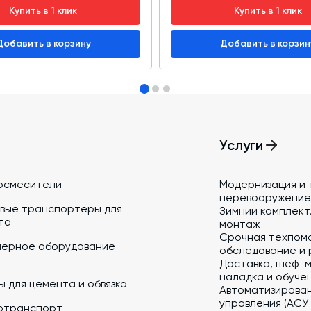
Купить в 1 клик
Купить в 1 клик
Добавить в корзину
Добавить в корзин
Услуги
осмесители
Модернизация и 
перевооружение
вые транспортеры для
Зимний комплект.
та
монтаж
Срочная техпом
йерное оборудование
обследование и 
Доставка, шеф-м
наладка и обуче
 для цемента и обвязка
Автоматизирова
управления (АСУ
отранспорт