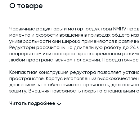
О товаре
Червячные редукторы и мотор-редукторы NMRV пред
момента и скорости вращения в приводах общего наз
универсальности они широко применяются в различн
Редукторы рассчитаны на длительную работу до 24 ча
непрерывном или повторно-кратковременном режимах
любом пространственном положении. Передаточное
Компактная конструкция редуктора позволяет устана
пространстве. Корпус изготовлен из высококачестве
давлением, что обеспечивает прочность, долговечн
защиту. Внешняя поверхность покрыта специальным 
защиты. Червячные колеса, работающие под постоянн
Читать подробнее
сплава, что снижает износ и увеличивает срок служб
Комплектация
Редуктор -1 шт.; Комплект крепежных элементов - 1 ш
давления (сапун) 1 шт.; Паспорт (руководство по эксплу