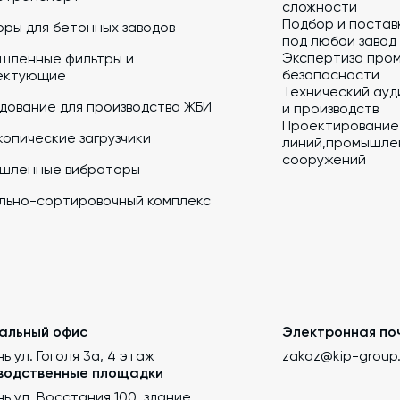
сложности
Подбор и постав
ры для бетонных заводов
под любой завод
Экспертиза про
шленные фильтры и
безопасности
ектующие
Технический ауд
дование для производства ЖБИ
и производств
Проектирование
опические загрузчики
линий,промышлен
сооружений
шленные вибраторы
льно-сортировочный комплекс
альный офис
Электронная по
нь ул. Гоголя 3а, 4 этаж
zakaz@kip-group
водственные площадки
ань ул. Восстания 100, здание