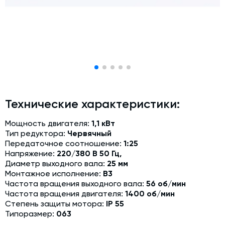
Модернизация и техническое перевооружение
производств
Зимний комплект. Изготовление и монтаж
Срочная техпомощь. Онлайн-обследование и ремонт
завода
Доставка, шеф-монтаж и пуско-наладка и обучение
Автоматизированные системы управления (АСУ ТП) любой
Технические характеристики:
сложности
Подбор и поставка комплектующих под любой завод
Мощность двигателя:
1,1 кВт
Тип редуктора:
Червячный
Экспертиза промышленной безопасности
Передаточное соотношение:
1:25
Напряжение:
220/380 В 50 Гц,
Технический аудит бетонных заводов и производств
Диаметр выходного вала:
25 мм
Монтажное исполнение:
В3
Проектирование технологических линий,промышленных
Частота вращения выходного вала:
56 об/мин
зданий и сооружений
Частота вращения двигателя:
1400 об/мин
Степень защиты мотора:
IP 55
Типоразмер:
063