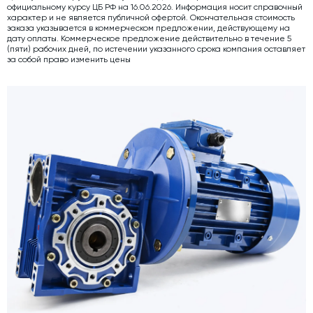
официальному курсу ЦБ РФ на 16.06.2026. Информация носит справочный
характер и не является публичной офертой. Окончательная стоимость
Дозаторы для бетонных заводов
заказа указывается в коммерческом предложении, действующему на
дату оплаты. Коммерческое предложение действительно в течение 5
Затворы для силосов и дозаторов
(пяти) рабочих дней, по истечении указанного срока компания оставляет
за собой право изменить цены
Промышленные фильтры и комплектующие
Авто и Ж/Д весы
Оборудование для производства ЖБИ
Пневмооборудование
Телескопические загрузчики
Датчики
Промышленные вибраторы
Рециклинг
Дробильно-сортировочный комплекс
Околопрессовочное оборудование
Экспертные услуги