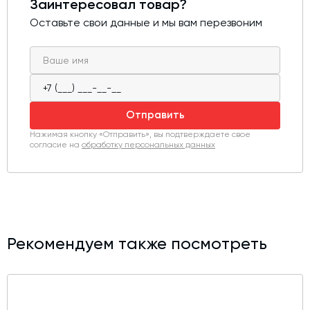
Заинтересовал товар?
габаритов, что упрощает установку даже в
ограниченном пространстве. Корпус редуктора
Оставьте свои данные и мы вам перезвоним
выполнен из прочных материалов с антикоррозионной
защитой, а элементы передачи рассчитаны на
длительную работу под нагрузкой.
Мотор-редукторы выпускаются в широком диапазоне
мощностей, передаточных отношений и монтажных
Отправить
исполнений, что позволяет подобрать оптимальное
решение под конкретные задачи.
Нажимая кнопку «Отправить», вы подтверждаете свое
согласие на
обработку персональных данных
Рекомендуем также посмотреть