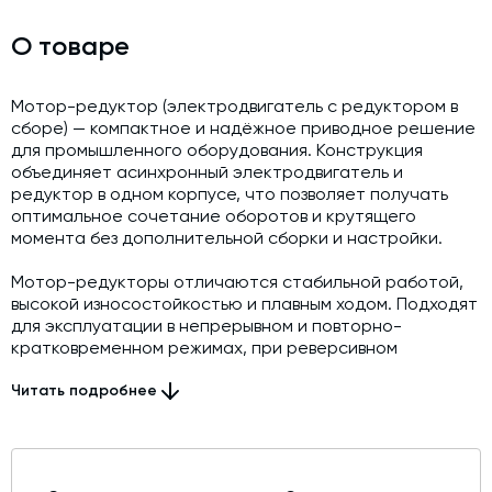
О товаре
Мотор-редуктор (электродвигатель с редуктором в
сборе) — компактное и надёжное приводное решение
для промышленного оборудования. Конструкция
объединяет асинхронный электродвигатель и
редуктор в одном корпусе, что позволяет получать
оптимальное сочетание оборотов и крутящего
момента без дополнительной сборки и настройки.
Мотор-редукторы отличаются стабильной работой,
высокой износостойкостью и плавным ходом. Подходят
для эксплуатации в непрерывном и повторно-
кратковременном режимах, при реверсивном
вращении и в различных монтажных положениях.
Используются в конвейерах, транспортёрах,
Читать подробнее
вентиляционных системах, станках, упаковочном,
подъёмном и технологическом оборудовании.
Конструкция разработана с учётом компактных