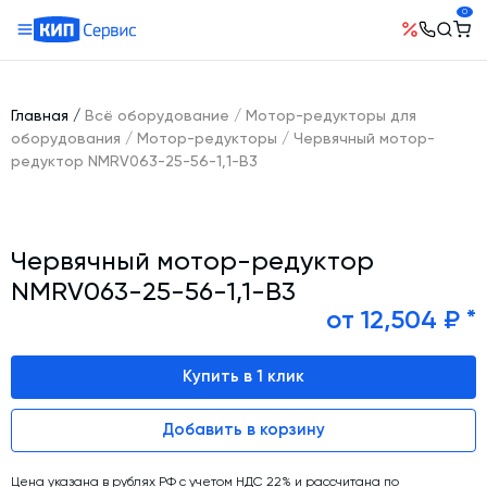
0
О компании
Оборудование
География поставок
Главная
/
Всё оборудование
/
Мотор-редукторы для
Руководство
Бетонные заводы (БСУ, РБУ)
оборудования
/
Мотор-редукторы
/
Червячный мотор-
Сотрудничество
редуктор NMRV063-25-56-1,1-B3
История компании
Бетоносмесители
Открытые вакансии
Автоматизация бетонного завода (АСУ ТП)
Сертификаты
Наши проекты
Шнековые транспортеры для цемента
Новости
Червячный мотор-редуктор
Ответы на вопросы
Гибкие шнеки для сыпучих материалов
Условия труда
NMRV063-25-56-1,1-B3
Контакты
Конвейерное оборудование
от 12,504 ₽ *
Склады инертных материалов
Купить в 1 клик
Силосы для цемента и обвязка
Растариватели Биг-Бегов
Добавить в корзину
Пневмотранспорт
Тепловое оборудование
Цена указана в рублях РФ с учетом НДС 22% и рассчитана по