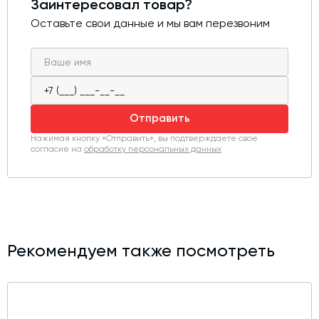
Заинтересовал товар?
габаритов, что упрощает установку даже в
ограниченном пространстве. Корпус редуктора
Оставьте свои данные и мы вам перезвоним
выполнен из прочных материалов с антикоррозионной
защитой, а элементы передачи рассчитаны на
длительную работу под нагрузкой.
Мотор-редукторы выпускаются в широком диапазоне
мощностей, передаточных отношений и монтажных
Отправить
исполнений, что позволяет подобрать оптимальное
решение под конкретные задачи.
Нажимая кнопку «Отправить», вы подтверждаете свое
согласие на
обработку персональных данных
Рекомендуем также посмотреть