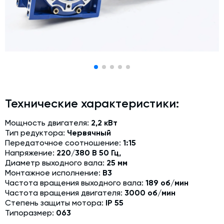
Модернизация и техническое перевооружение
производств
Зимний комплект. Изготовление и монтаж
Срочная техпомощь. Онлайн-обследование и ремонт
завода
Доставка, шеф-монтаж и пуско-наладка и обучение
Автоматизированные системы управления (АСУ ТП) любой
Технические характеристики:
сложности
Подбор и поставка комплектующих под любой завод
Мощность двигателя:
2,2 кВт
Тип редуктора:
Червячный
Экспертиза промышленной безопасности
Передаточное соотношение:
1:15
Напряжение:
220/380 В 50 Гц,
Технический аудит бетонных заводов и производств
Диаметр выходного вала:
25 мм
Монтажное исполнение:
В3
Проектирование технологических линий,промышленных
Частота вращения выходного вала:
189 об/мин
зданий и сооружений
Частота вращения двигателя:
3000 об/мин
Степень защиты мотора:
IP 55
Типоразмер:
063