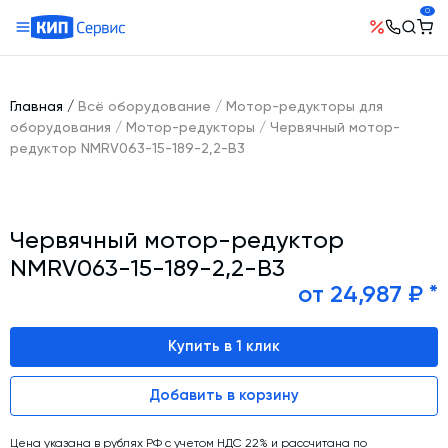
0
О компании
Оборудование
География поставок
Главная
/
Всё оборудование
/
Мотор-редукторы для
Руководство
Бетонные заводы (БСУ, РБУ)
оборудования
/
Мотор-редукторы
/
Червячный мотор-
Сотрудничество
редуктор NMRV063-15-189-2,2-B3
История компании
Бетоносмесители
Открытые вакансии
Автоматизация бетонного завода (АСУ ТП)
Сертификаты
Наши проекты
Шнековые транспортеры для цемента
Новости
Червячный мотор-редуктор
Ответы на вопросы
Гибкие шнеки для сыпучих материалов
Условия труда
NMRV063-15-189-2,2-B3
Контакты
Конвейерное оборудование
от 24,987 ₽ *
Склады инертных материалов
Купить в 1 клик
Силосы для цемента и обвязка
Растариватели Биг-Бегов
Добавить в корзину
Пневмотранспорт
Тепловое оборудование
Цена указана в рублях РФ с учетом НДС 22% и рассчитана по