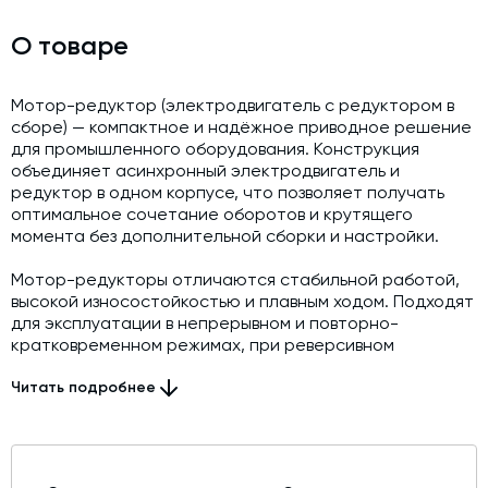
О товаре
Мотор-редуктор (электродвигатель с редуктором в
сборе) — компактное и надёжное приводное решение
для промышленного оборудования. Конструкция
объединяет асинхронный электродвигатель и
редуктор в одном корпусе, что позволяет получать
оптимальное сочетание оборотов и крутящего
момента без дополнительной сборки и настройки.
Мотор-редукторы отличаются стабильной работой,
высокой износостойкостью и плавным ходом. Подходят
для эксплуатации в непрерывном и повторно-
кратковременном режимах, при реверсивном
вращении и в различных монтажных положениях.
Используются в конвейерах, транспортёрах,
Читать подробнее
вентиляционных системах, станках, упаковочном,
подъёмном и технологическом оборудовании.
Конструкция разработана с учётом компактных