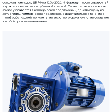
официальному курсу ЦБ РФ на 16.06.2026. Информация носит справочный
характер и не является публичной офертой. Окончательная стоимость
Дозаторы для бетонных заводов
заказа указывается в коммерческом предложении, действующему на
дату оплаты. Коммерческое предложение действительно в течение 5
Затворы для силосов и дозаторов
(пяти) рабочих дней, по истечении указанного срока компания оставляет
за собой право изменить цены
Промышленные фильтры и комплектующие
Авто и Ж/Д весы
Оборудование для производства ЖБИ
Пневмооборудование
Телескопические загрузчики
Датчики
Промышленные вибраторы
Рециклинг
Дробильно-сортировочный комплекс
Околопрессовочное оборудование
Экспертные услуги