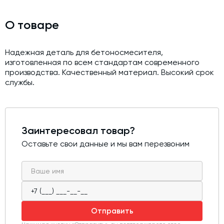
Модернизация и техническое перевооружение
производств
О товаре
Зимний комплект. Изготовление и монтаж
Надежная деталь для бетоносмесителя,
Срочная техпомощь. Онлайн-обследование и ремонт
завода
изготовленная по всем стандартам современного
производства. Качественный материал. Высокий срок
Доставка, шеф-монтаж и пуско-наладка и обучение
службы.
Автоматизированные системы управления (АСУ ТП) любой
сложности
Подбор и поставка комплектующих под любой завод
Заинтересовал товар?
Экспертиза промышленной безопасности
Оставьте свои данные и мы вам перезвоним
Технический аудит бетонных заводов и производств
Проектирование технологических линий,промышленных
зданий и сооружений
Отправить