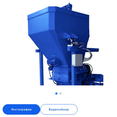
Дозаторы для бетонных заводов
Затворы для силосов и дозаторов
Промышленные фильтры и комплектующие
Авто и Ж/Д весы
Оборудование для производства ЖБИ
Пневмооборудование
Телескопические загрузчики
Датчики
Промышленные вибраторы
Рециклинг
Дробильно-сортировочный комплекс
Околопрессовочное оборудование
Фотографии
Видеообзор
Экспертные услуги