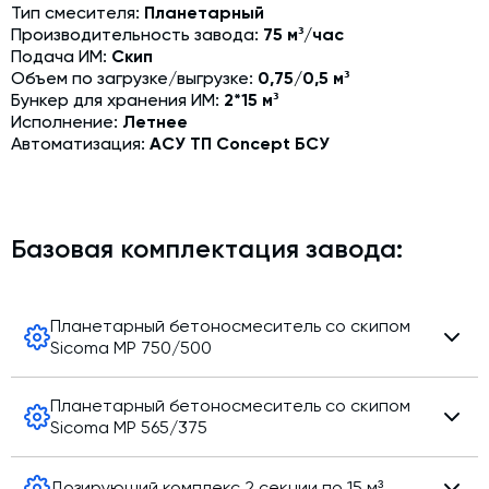
Тип смесителя:
Планетарный
Модернизация и техническое перевооружение
Производительность завода:
75 м³/час
производств
Подача ИМ:
Скип
Зимний комплект. Изготовление и монтаж
Объем по загрузке/выгрузке:
0,75/0,5 м³
Бункер для хранения ИМ:
2*15 м³
Срочная техпомощь. Онлайн-обследование и ремонт
Исполнение:
Летнее
завода
Автоматизация:
АСУ ТП Concept БСУ
Доставка, шеф-монтаж и пуско-наладка и обучение
Автоматизированные системы управления (АСУ ТП) любой
сложности
Базовая комплектация завода:
Подбор и поставка комплектующих под любой завод
Экспертиза промышленной безопасности
Планетарный бетоносмеситель со скипом
Sicoma MP 750/500
Технический аудит бетонных заводов и производств
Проектирование технологических линий,промышленных
Тип смесителя:
Планетарный
Планетарный бетоносмеситель со скипом
зданий и сооружений
Объем по загрузке/выгрузке:
0,75/0,5 м³
Sicoma MP 565/375
Мощность двигателя:
18,5 кВт
Диаметр:
1820 мм
Тип смесителя:
Планетарный
Производитель:
SICOMA
Дозирующий комплекс 2 секции по 15 м³