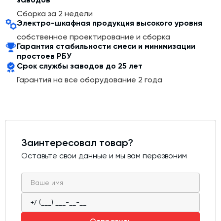
процесс, исключает производственные ошибки, брак и
человеческий фактор.
Сборка за 2 недели
Электро-шкафная продукция высокого уровня
БСУ комплектуется всем необходимым оборудованием
собственное проектирование и сборка
для производства качественного бетона высших
Гарантия стабильности смеси и минимизации
марок, в том числе дозаторами для воды, цемента,
простоев РБУ
производства компании КИП-Сервис, а также
Срок службы заводов до 25 лет
дозатором химических добавок либо расходомером
на выбор заказчика.
Гарантия на все оборудование 2 года
Конфигурация и состав базовой модели завода могут
быть изменены и дополнены по желанию заказчика.
Заинтересовал товар?
Оставьте свои данные и мы вам перезвоним