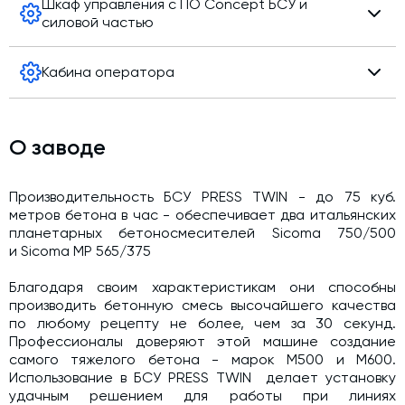
Шкаф управления с ПО Concept БСУ и
Мощность двигателя:
7,5 кВт
силовой частью
Общий объем:
500 л
Кабина оператора
Перейти к товару
Перейти к товару
О заводе
Перейти к товару
Производительность БСУ PRESS TWIN - до 75 куб.
метров бетона в час - обеспечивает два итальянских
планетарных бетоносмесителей Sicoma 750/500
и Sicoma MP 565/375
Благодаря своим характеристикам они способны
производить бетонную смесь высочайшего качества
по любому рецепту не более, чем за 30 секунд.
Профессионалы доверяют этой машине создание
самого тяжелого бетона - марок М500 и М600.
Использование в БСУ PRESS TWIN делает установку
удачным решением для работы при линиях