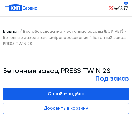
0
О компании
Оборудование
География поставок
Главная
/
Всё оборудование
/
Бетонные заводы (БСУ, РБУ)
/
Руководство
Бетонные заводы (БСУ, РБУ)
Бетонные заводы для вибропрессования
/
Бетонный завод
Сотрудничество
PRESS TWIN 2S
История компании
Бетоносмесители
Открытые вакансии
Автоматизация бетонного завода (АСУ ТП)
Сертификаты
Наши проекты
Шнековые транспортеры для цемента
Новости
Бетонный завод PRESS TWIN 2S
Ответы на вопросы
Гибкие шнеки для сыпучих материалов
Под заказ
Условия труда
Контакты
Конвейерное оборудование
Склады инертных материалов
Онлайн-подбор
Силосы для цемента и обвязка
Добавить в корзину
Растариватели Биг-Бегов
Пневмотранспорт
Тепловое оборудование