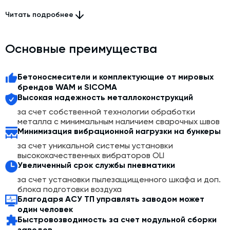
безопалубочного формования, производствах ЖБИ и
небольших домостроительных комбинатов.
Читать подробнее
Отличительной особенностью данного БСУ является
использование 2х дозирующих комплексов со скиповым
Основные преимущества
подъемником.
Так же, как и бетоносмеситель, скип отличает высокая
Бетоносмесители и комплектующие от мировых
надежность и производительность: он оснащен
брендов WAM и SICOMA
системами стабилизации, защиты от падения, а также
Высокая надежность металлоконструкций
опционально может комплектоваться двухскоростным
за счет собственной технологии обработки
подъемным механизмом.
металла с минимальным наличием сварочных швов
Минимизация вибрационной нагрузки на бункеры
Завод PRESS TWIN подойдет для работы при
за счет уникальной системы установки
строительных объектах, на которых нужен большой
высококачественных вибраторов OLI
объем конструкционного бетона, например, на
Увеличенный срок службы пневматики
строительстве объектов транспортной
инфраструктуры.
за счет установки пылезащищенного шкафа и доп.
блока подготовки воздуха
Благодаря АСУ ТП управлять заводом может
Как и все бетонные заводы КИП-Сервис, PRESS TWIN
один человек
оснащен системой автоматизации Concept БСУ.
Быстровозводимость за счет модульной сборки
Компьютер контролирует весь технологический
заводов