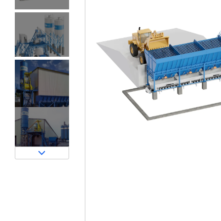
Затворы для силосов и дозаторов
Авто и Ж/Д весы
Пневмооборудование
Датчики
Рециклинг
Околопрессовочное оборудование