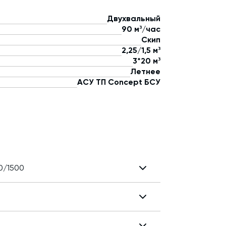
Двухвальный
90 м³/час
Скип
2,25/1,5 м³
3*20 м³
Летнее
АСУ ТП Concept БСУ
0/1500
Двухвальный
2,25/1,5 м³
SICOMA
60 м³