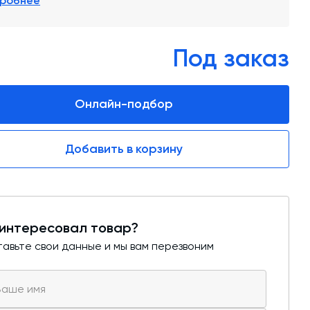
робнее
обучение
Автоматизированные системы управления
(АСУ ТП) любой сложности
Под заказ
Подбор и поставка комплектующих под
любой завод
Онлайн-подбор
Экспертиза промышленной безопасности
Технический аудит бетонных заводов и
Добавить в корзину
производств
Проектирование технологических
линий,промышленных зданий и сооружений
интересовал товар?
авьте свои данные и мы вам перезвоним