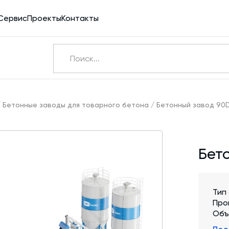
Сервис
Проекты
Контакты
Ничего не найдено
Э
/
Бетонные заводы для товарного бетона
/
Бетонный завод 90
Бетоносмесители
Бет
Шнековые транспортеры для цемента
Конвейерное оборудование
Силосы для цемента и обвязка
Тип
Про
Пневмотранспорт
Объ
Дозаторы для бетонных заводов