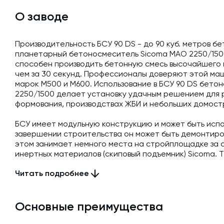
О заводе
Перейти к тов
Производительность БСУ 90 DS - до 90 куб. метров б
планетарный бетоносмеситель Sicoma MAO 2250/1500
способен производить бетонную смесь высочайшего 
чем за 30 секунд. Профессионалы доверяют этой ма
марок М500 и М600. Использование в БСУ 90 DS бет
2250/1500 делает установку удачным решением для 
формования, производствах ЖБИ и небольших домост
БСУ имеет модульную конструкцию и может быть испо
завершении строительства он может быть демонтиров
этом занимает немного места на стройплощадке за 
инертных материалов (скиповый подъемник) Sicoma. Т
отличает высокая надежность и производительность
Читать подробнее
защиты от падения, а также опционально может ком
механизмом.
Бетонный завод 90 DS подойдет для работы при стро
Основные преимущества
большой объем конструкционного бетона, например,
транспортной инфраструктуры.