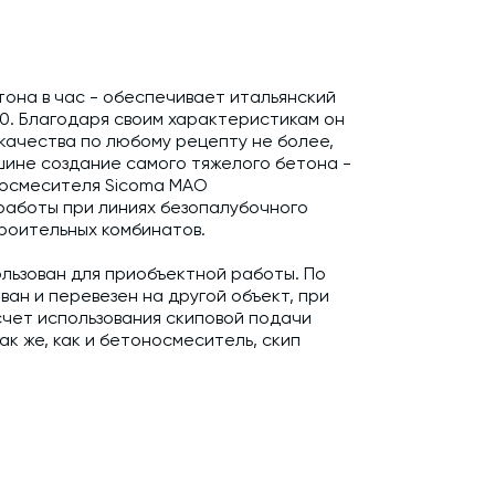
ару
етона в час - обеспечивает итальянский
. Благодаря своим характеристикам он
качества по любому рецепту не более,
шине создание самого тяжелого бетона -
оносмесителя Sicoma MAO
работы при линиях безопалубочного
роительных комбинатов.
льзован для приобъектной работы. По
ан и перевезен на другой объект, при
счет использования скиповой подачи
ак же, как и бетоносмеситель, скип
: он оснащен системами стабилизации,
плектоваться двухскоростным подъемным
ительных объектах, на которых нужен
 на строительстве объектов