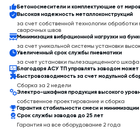
Бетоносмесители и комплектующие от миро
Как и все бетонные заводы КИП-Сервис, завод 90 DS
Высокая надежность металлоконструкций
Concept БСУ. Компьютер контролирует весь техноло
за счет собственной технологии обработки
производственные ошибки, брак и человеческий факт
сварочных швов
необходимым оборудованием для производства качес
Минимизация вибрационной нагрузки на бун
числе дозаторами для воды, цемента, производства 
дозатором химических добавок либо расходомером на
за счет уникальной системы установки высо
Увеличенный срок службы пневматики
Конфигурация и состав базовой модели завода могут
за счет установки пылезащищенного шкафа и
заказчика.
Благодаря АСУ ТП управлять заводом может
Быстровозводимость за счет модульной сбо
Сборка за 2 недели
Электро-шкафная продукция высокого уров
собственное проектирование и сборка
Гарантия стабильности смеси и минимизации
Срок службы заводов до 25 лет
Гарантия на все оборудование 2 года