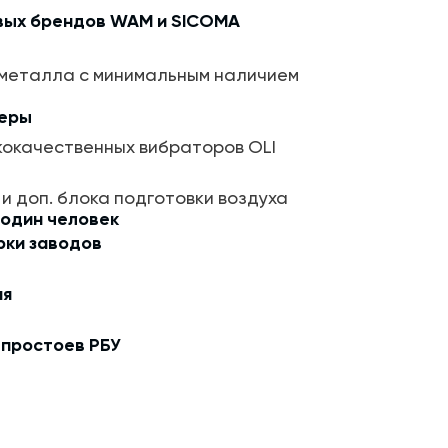
вых брендов WAM и SICOMA
 оснащен системой автоматизации
гический процесс, исключает
 металла с минимальным наличием
ор. Бетонный завод комплектуется всем
твенного бетона высших марок, в том
керы
компании КИП-Сервис, а также
 выбор заказчика.
кокачественных вибраторов OLI
 быть изменены и дополнены по желанию
 доп. блока подготовки воздуха
 один человек
рки заводов
ня
 простоев РБУ