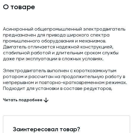
О товаре
Асинхронный общепромышленный электродвигатель
предназначен для привода широкого спектра
промышленного оборудования и механизмов.
Двигатель отличается надежной конструкцией,
стабильной работой и длительным сроком службы
даже при эксплуатации в сложных условиях.
Электродвигатель выполнен с короткозамкнутым
ротором и рассчитан на продолжительную работу в
непрерывном и повторно-кратковременном режимах.
Подходит для установки в составе редукторов,
насосов, вентиляторов, компрессоров, конвейеров,
станков и другого технологического оборудования.
Читать подробнее
Корпус двигателя изготавливается из алюминия или
чугуна, что обеспечивает хорошую теплоотдачу,
механическую прочность и устойчивость к коррозии.
Заинтересовал товар?
Конструкция соответствует стандартным