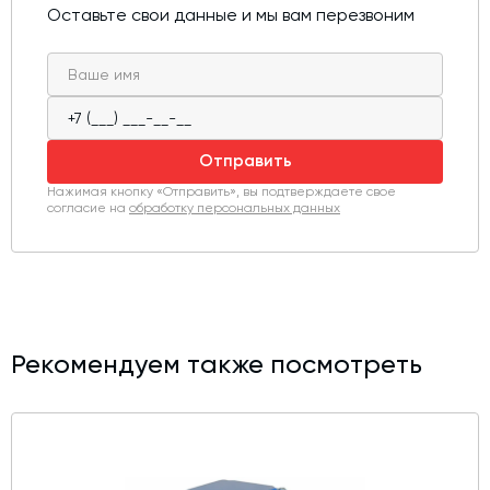
присоединительным размерам, что упрощает замену и
Оставьте свои данные и мы вам перезвоним
монтаж без доработки оборудования.
Электродвигатель отличается плавной и тихой
работой, устойчив к перепадам напряжения и
рассчитан на эксплуатацию в широком диапазоне
температур. Совместим с большинством редукторов и
Отправить
приводных систем отечественного и импортного
производства.
Нажимая кнопку «Отправить», вы подтверждаете свое
согласие на
обработку персональных данных
Рекомендуем также посмотреть