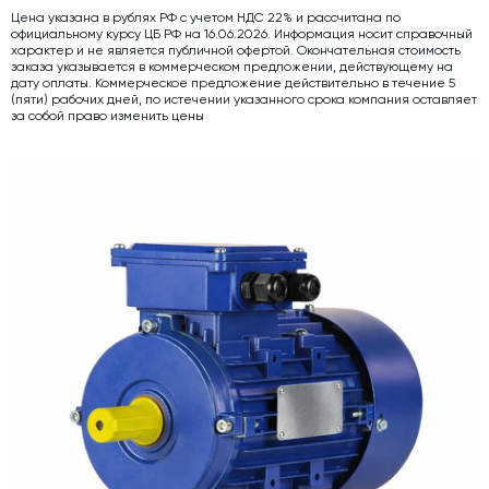
Цена указана в рублях РФ с учетом НДС 22% и рассчитана по
Дозаторы для бетонных заводов
официальному курсу ЦБ РФ на 16.06.2026. Информация носит справочный
характер и не является публичной офертой. Окончательная стоимость
Затворы для силосов и дозаторов
заказа указывается в коммерческом предложении, действующему на
дату оплаты. Коммерческое предложение действительно в течение 5
Промышленные фильтры и комплектующие
(пяти) рабочих дней, по истечении указанного срока компания оставляет
за собой право изменить цены
Авто и Ж/Д весы
Оборудование для производства ЖБИ
Пневмооборудование
Телескопические загрузчики
Датчики
Промышленные вибраторы
Рециклинг
Дробильно-сортировочный комплекс
Околопрессовочное оборудование
Экспертные услуги