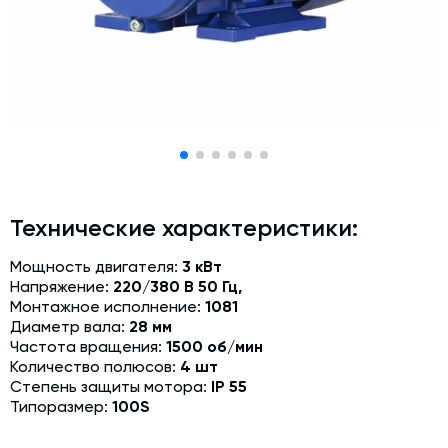
Модернизация и техническое перевооружение
производств
Зимний комплект. Изготовление и монтаж
Срочная техпомощь. Онлайн-обследование и ремонт
завода
Доставка, шеф-монтаж и пуско-наладка и обучение
Автоматизированные системы управления (АСУ ТП) любой
сложности
Технические характеристики:
Подбор и поставка комплектующих под любой завод
Мощность двигателя:
3 кВт
Экспертиза промышленной безопасности
Напряжение:
220/380 В 50 Гц,
Монтажное исполнение:
1081
Технический аудит бетонных заводов и производств
Диаметр вала:
28 мм
Частота вращения:
1500 об/мин
Проектирование технологических линий,промышленных
Количество полюсов:
4 шт
зданий и сооружений
Степень защиты мотора:
IP 55
Типоразмер:
100S