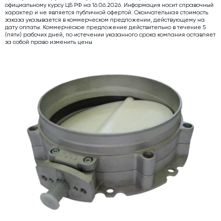
официальному курсу ЦБ РФ на 16.06.2026. Информация носит справочный
характер и не является публичной офертой. Окончательная стоимость
Дозаторы для бетонных заводов
заказа указывается в коммерческом предложении, действующему на
дату оплаты. Коммерческое предложение действительно в течение 5
Затворы для силосов и дозаторов
(пяти) рабочих дней, по истечении указанного срока компания оставляет
за собой право изменить цены
Промышленные фильтры и комплектующие
Авто и Ж/Д весы
Оборудование для производства ЖБИ
Пневмооборудование
Телескопические загрузчики
Датчики
Промышленные вибраторы
Рециклинг
Дробильно-сортировочный комплекс
Околопрессовочное оборудование
Экспертные услуги