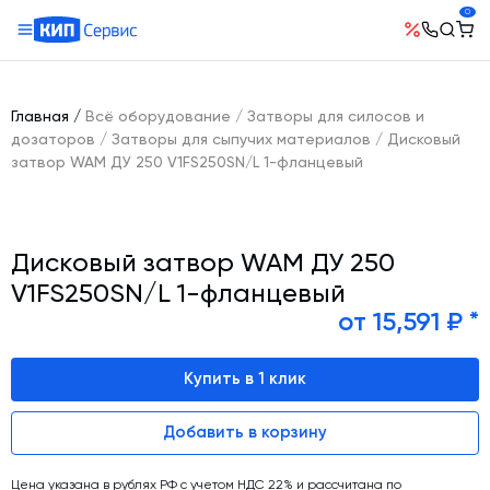
0
О компании
Оборудование
География поставок
Главная
/
Всё оборудование
/
Затворы для силосов и
Руководство
Бетонные заводы (БСУ, РБУ)
дозаторов
/
Затворы для сыпучих материалов
/
Дисковый
Сотрудничество
затвор WAM ДУ 250 V1FS250SN/L 1-фланцевый
История компании
Бетоносмесители
Открытые вакансии
Автоматизация бетонного завода (АСУ ТП)
Сертификаты
Наши проекты
Шнековые транспортеры для цемента
Новости
Дисковый затвор WAM ДУ 250
Ответы на вопросы
Гибкие шнеки для сыпучих материалов
Условия труда
V1FS250SN/L 1-фланцевый
Контакты
Конвейерное оборудование
от 15,591 ₽ *
Склады инертных материалов
Купить в 1 клик
Силосы для цемента и обвязка
Растариватели Биг-Бегов
Добавить в корзину
Пневмотранспорт
Тепловое оборудование
Цена указана в рублях РФ с учетом НДС 22% и рассчитана по