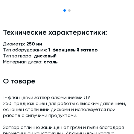
Модернизация и техническое перевооружение
производств
Зимний комплект. Изготовление и монтаж
Технические характеристики:
Срочная техпомощь. Онлайн-обследование и ремонт
завода
Диаметр:
250 мм
Доставка, шеф-монтаж и пуско-наладка и обучение
Тип оборудования:
1-фланцевый затвор
Тип затвора:
дисковый
Автоматизированные системы управления (АСУ ТП) любой
Материал диска:
сталь
сложности
Подбор и поставка комплектующих под любой завод
О товаре
Экспертиза промышленной безопасности
Технический аудит бетонных заводов и производств
1- фланцевый затвор алюминиевый ДУ
250, предназначен для работы с высоким давлением,
Проектирование технологических линий,промышленных
оснащен стальными дисками и используется при
зданий и сооружений
работе с сыпучими продуктами.
Затвор отлично защищён от грязи и пыли благодаря
герметичной конструкции. Алюминиевый корпус