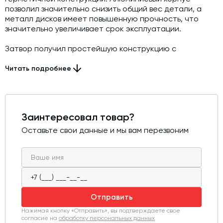
позволил значительно снизить общий вес детали, а
металл дисков имеет повышенную прочность, что
значительно увеличивает срок эксплуатации.
Затвор получил простейшую конструкцию с
минимальным набором деталей, что позволило
добиться максимальной простоты в обслуживании при
Читать подробнее
высокой надежности.
Заинтересовал товар?
Оставьте свои данные и мы вам перезвоним
Отправить
Нажимая кнопку «Отправить», вы подтверждаете свое
согласие на
обработку персональных данных