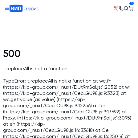
0
О компании
Оборудование
География поставок
Руководство
Бетонные заводы (БСУ, РБУ)
Сотрудничество
История компании
Бетоносмесители
500
Открытые вакансии
Автоматизация бетонного завода (АСУ ТП)
Сертификаты
Наши проекты
Шнековые транспортеры для цемента
t.replaceAll is not a function
Новости
Ответы на вопросы
Гибкие шнеки для сыпучих материалов
Условия труда
TypeError: t.replaceAll is not a function at wc.fn
Контакты
(https://kip-group.com/_nuxt/DUt9mSal.js:1:2052) at wl
Конвейерное оборудование
(https://kip-group.com/_nuxt/CecLGU98.js:9:3323) at
Склады инертных материалов
wc.get value [as value] (https://kip-
group.com/_nuxt/CecLGU98.js:9:15256) at Rn
Силосы для цемента и обвязка
(https://kip-group.com/_nuxt/CecLGU98.js:9:13692) at
Растариватели Биг-Бегов
Proxy.
(https://kip-group.com/_nuxt/DUt9mSal.js:1:3095)
at en (https://kip-
Пневмотранспорт
group.com/_nuxt/CecLGU98.js:14:33618) at Oe
(https://kip-group.com/_nuxt/CecLGU98.js:14:25018) at
Тепловое оборудование