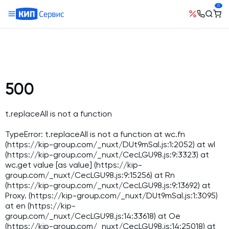
0
О компании
Оборудование
География поставок
Руководство
Бетонные заводы (БСУ, РБУ)
Сотрудничество
История компании
Бетоносмесители
500
Открытые вакансии
Автоматизация бетонного завода (АСУ ТП)
Сертификаты
Наши проекты
Шнековые транспортеры для цемента
t.replaceAll is not a function
Новости
Ответы на вопросы
Гибкие шнеки для сыпучих материалов
Условия труда
TypeError: t.replaceAll is not a function at wc.fn
Контакты
(https://kip-group.com/_nuxt/DUt9mSal.js:1:2052) at wl
Конвейерное оборудование
(https://kip-group.com/_nuxt/CecLGU98.js:9:3323) at
Склады инертных материалов
wc.get value [as value] (https://kip-
group.com/_nuxt/CecLGU98.js:9:15256) at Rn
Силосы для цемента и обвязка
(https://kip-group.com/_nuxt/CecLGU98.js:9:13692) at
Растариватели Биг-Бегов
Proxy.
(https://kip-group.com/_nuxt/DUt9mSal.js:1:3095)
at en (https://kip-
Пневмотранспорт
group.com/_nuxt/CecLGU98.js:14:33618) at Oe
(https://kip-group.com/_nuxt/CecLGU98.js:14:25018) at
Тепловое оборудование