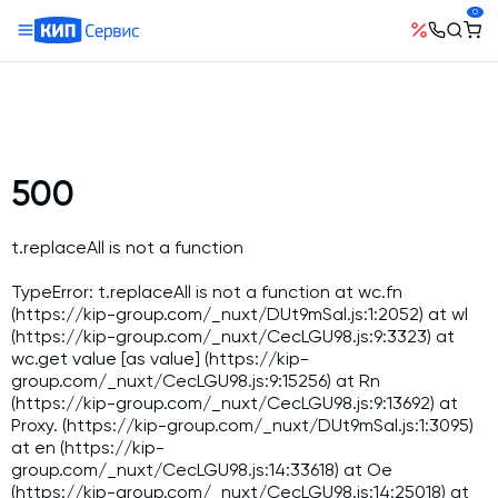
0
О компании
Оборудование
География поставок
Руководство
Бетонные заводы (БСУ, РБУ)
Сотрудничество
История компании
Бетоносмесители
500
Открытые вакансии
Автоматизация бетонного завода (АСУ ТП)
Сертификаты
Наши проекты
Шнековые транспортеры для цемента
t.replaceAll is not a function
Новости
Ответы на вопросы
Гибкие шнеки для сыпучих материалов
Условия труда
TypeError: t.replaceAll is not a function at wc.fn
Контакты
(https://kip-group.com/_nuxt/DUt9mSal.js:1:2052) at wl
Конвейерное оборудование
(https://kip-group.com/_nuxt/CecLGU98.js:9:3323) at
Склады инертных материалов
wc.get value [as value] (https://kip-
group.com/_nuxt/CecLGU98.js:9:15256) at Rn
Силосы для цемента и обвязка
(https://kip-group.com/_nuxt/CecLGU98.js:9:13692) at
Растариватели Биг-Бегов
Proxy.
(https://kip-group.com/_nuxt/DUt9mSal.js:1:3095)
at en (https://kip-
Пневмотранспорт
group.com/_nuxt/CecLGU98.js:14:33618) at Oe
(https://kip-group.com/_nuxt/CecLGU98.js:14:25018) at
Тепловое оборудование