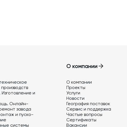
обучение
Автоматизированные системы управления
(АСУ ТП) любой сложности
Подбор и поставка комплектующих под
любой завод
Экспертиза промышленной безопасности
Технический аудит бетонных заводов и
производств
О компании
Проектирование технологических
линий,промышленных зданий и сооружений
техническое
О компании
 производств
Проекты
 Изготовление и
Услуги
Новости
ощь. Онлайн-
География поставок
ремонт завода
Сервис и поддержка
онтаж и пуско-
Частые вопросы
ние
Сертификаты
нные системы
Вакансии