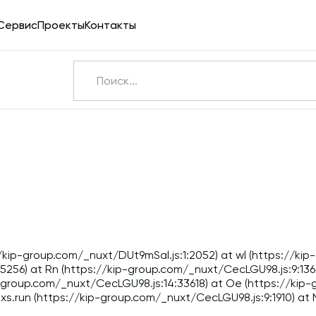
Сервис
Проекты
Контакты
Ничего не найдено
Э
Бетоносмесители
Шнековые транспортеры для цемента
Конвейерное оборудование
ps://kip-group.com/_nuxt/DUt9mSal.js:1:2052) at wl (https://k
5256) at Rn (https://kip-group.com/_nuxt/CecLGU98.js:9:1369
Силосы для цемента и обвязка
-group.com/_nuxt/CecLGU98.js:14:33618) at Oe (https://kip-g
xs.run (https://kip-group.com/_nuxt/CecLGU98.js:9:1910) at
Пневмотранспорт