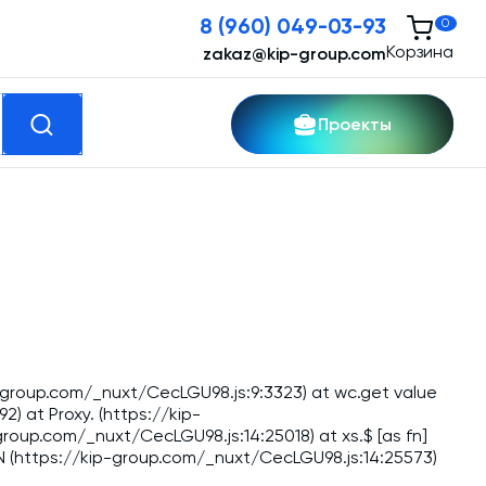
8 (960) 049-03-93
0
Корзина
zakaz@kip-group.com
Проекты
кспертные услуги
Модернизация и техническое
перевооружение производств
Зимний комплект. Изготовление и монтаж
ip-group.com/_nuxt/CecLGU98.js:9:3323) at wc.get value
Срочная техпомощь. Онлайн-обследование
2) at Proxy.
(https://kip-
и ремонт завода
roup.com/_nuxt/CecLGU98.js:14:25018) at xs.$ [as fn]
 N (https://kip-group.com/_nuxt/CecLGU98.js:14:25573)
Доставка, шеф-монтаж и пуско-наладка и