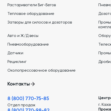
Растариватели Биг-Бегов
Пневм
Тепловое оборудование
Дозато
Затворы для силосов и дозаторов
Промы
компл
Авто и Ж/Д весы
Обору
Пневмооборудование
Телеск
Датчики
Промы
Рециклинг
Дроби
Околопрессовочное оборудование
Контакты
8 (800) 770-75-85
Центр
г. Каза
Отдел продаж
Произ
8 (800) 770‑98-82