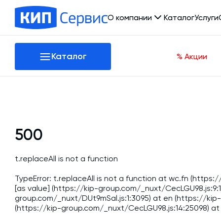
О компании
Каталог
Услуги
О компании
Каталог
% Акции
Производство
Отзывы
Сертификаты
Новости
Оборудование
Проекты
Вакансии
500
Бетонные заводы (БСУ, РБУ)
Реквизиты
Контакты
Автоматизация бетонного завода (АСУ ТП)
t.replaceAll is not a function
Гибкие шнеки для сыпучих материалов
TypeError: t.replaceAll is not a function at wc.fn (htt
[as value] (https://kip-group.com/_nuxt/CecLGU98.js:9:1
Склады инертных материалов
group.com/_nuxt/DUt9mSal.js:1:3095) at en (https://kip
(https://kip-group.com/_nuxt/CecLGU98.js:14:25098) at 
Растариватели Биг-Бегов