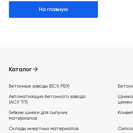
Тепловое оборудование
На главную
Затворы для силосов и дозаторов
Авто и Ж/Д весы
Пневмооборудование
Датчики
Рециклинг
Каталог
Околопрессовочное оборудование
Бетонные заводы (БСУ, РБУ)
Бетон
Автоматизация бетонного завода
Шнеко
(АСУ ТП)
цемен
Гибкие шнеки для сыпучих
Конве
материалов
Склады инертных материалов
Силосы