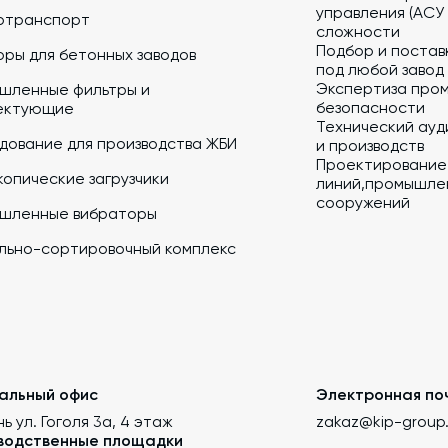
управления (АСУ
отранспорт
сложности
Подбор и постав
ры для бетонных заводов
под любой завод
Экспертиза про
шленные фильтры и
безопасности
ектующие
Технический ауд
дование для производства ЖБИ
и производств
Проектирование
опические загрузчики
линий,промышлен
сооружений
шленные вибраторы
льно-сортировочный комплекс
альный офис
Электронная по
нь ул. Гоголя 3а, 4 этаж
zakaz@kip-group
водственные площадки