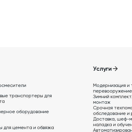
Дозаторы для бетонных заводов
Промышленные фильтры и комплектующие
Оборудование для производства ЖБИ
Телескопические загрузчики
Промышленные вибраторы
Дробильно-сортировочный комплекс
Услуги
осмесители
Модернизация и 
перевооружение
вые транспортеры для
Зимний комплект.
та
монтаж
Срочная техпом
йерное оборудование
обследование и 
Доставка, шеф-м
наладка и обуче
 для цемента и обвязка
Автоматизирова