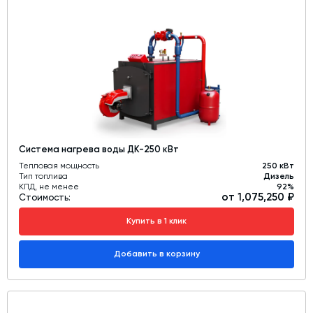
Дозаторы для бетонных заводов
Затворы для силосов и дозаторов
Промышленные фильтры и комплектующие
Авто и Ж/Д весы
Оборудование для производства ЖБИ
Пневмооборудование
Система нагрева воды ДК-250 кВт
Телескопические загрузчики
Тепловая мощность
250 кВт
Датчики
Тип топлива
Дизель
КПД, не менее
92%
от 1,075,250 ₽
Промышленные вибраторы
Стоимость:
Рециклинг
Купить в 1 клик
Дробильно-сортировочный комплекс
Добавить в корзину
Околопрессовочное оборудование
Экспертные услуги