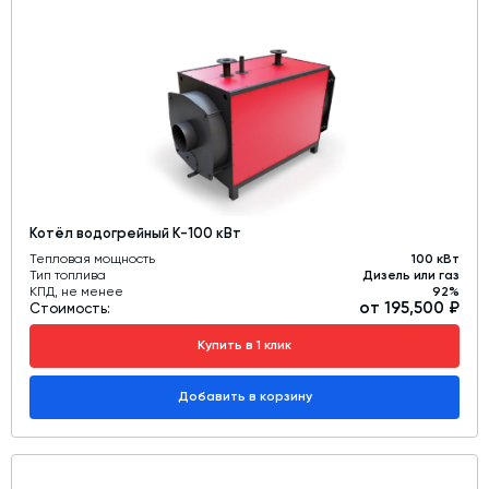
Дозаторы для бетонных заводов
Затворы для силосов и дозаторов
Промышленные фильтры и комплектующие
Авто и Ж/Д весы
Оборудование для производства ЖБИ
Пневмооборудование
Котёл водогрейный К-100 кВт
Телескопические загрузчики
Тепловая мощность
100 кВт
Датчики
Тип топлива
Дизель или газ
КПД, не менее
92%
от 195,500 ₽
Промышленные вибраторы
Стоимость:
Рециклинг
Купить в 1 клик
Дробильно-сортировочный комплекс
Добавить в корзину
Околопрессовочное оборудование
Экспертные услуги