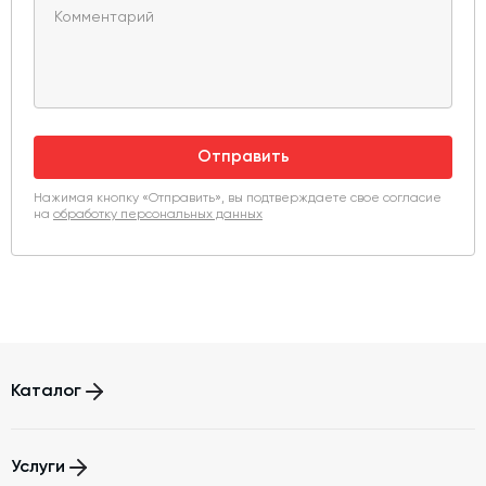
Отправить
Нажимая кнопку «Отправить», вы подтверждаете свое согласие
на
обработку персональных данных
Каталог
Бетонные заводы (БСУ, РБУ)
Услуги
Бетоносмесители