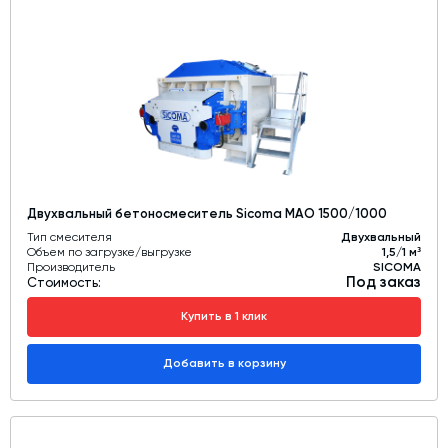
Дозаторы для бетонных заводов
Затворы для силосов и дозаторов
Промышленные фильтры и комплектующие
Авто и Ж/Д весы
Оборудование для производства ЖБИ
Пневмооборудование
Двухвальный бетоносмеситель Sicoma MAO 1500/1000
Телескопические загрузчики
Тип смесителя
Двухвальный
Датчики
Объем по загрузке/выгрузке
1,5/1 м³
Производитель
SICOMA
Под заказ
Промышленные вибраторы
Стоимость:
Рециклинг
Купить в 1 клик
Дробильно-сортировочный комплекс
Добавить в корзину
Околопрессовочное оборудование
Экспертные услуги