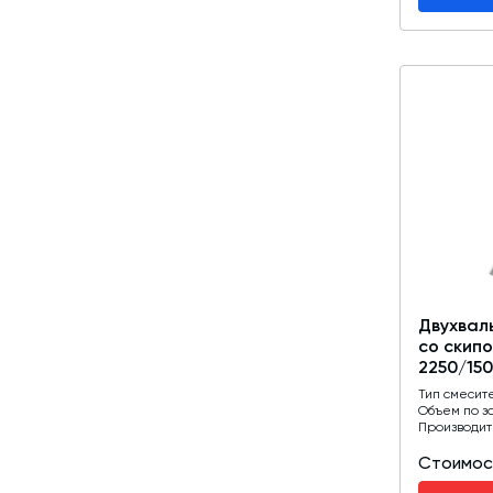
Двухвал
со скип
2250/15
Тип смесит
Объем по з
Производит
Стоимос