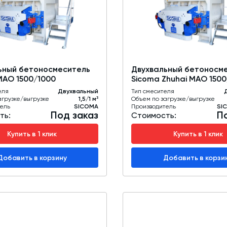
Промышленные фильтры и комплектующие
Оборудование для производства ЖБИ
Телескопические загрузчики
ьный бетоносмеситель
Двухвальный бетоносм
Промышленные вибраторы
MAO 1500/1000
Sicoma Zhuhai MAO 150
Дробильно-сортировочный комплекс
еля
Двухвальный
Тип смесителя
агрузке/выгрузке
1,5/1 м³
Объем по загрузке/выгрузке
ель
SICOMA
Производитель
SI
Под заказ
П
ть:
Стоимость:
Купить в 1 клик
Купить в 1 клик
Добавить в корзину
Добавить в корзи