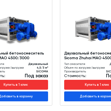
ьный бетоносмеситель
Двухвальный бетоносм
MAO 4500/3000
Sicoma Zhuhai MAO 450
еля
Двухвальный
Тип смесителя
агрузке/выгрузке
4,5/3 м³
Объем по загрузке/выгрузке
ель
SICOMA
Производитель
SI
Под заказ
П
ть:
Стоимость:
Купить в 1 клик
Купить в 1 клик
Добавить в корзину
Добавить в корзи