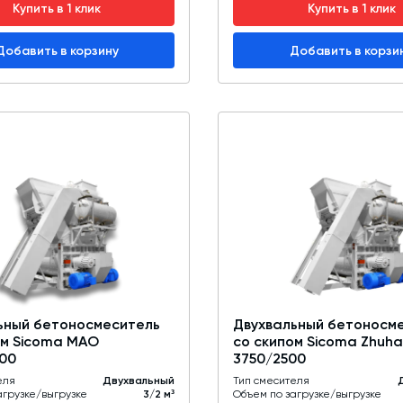
Купить в 1 клик
Купить в 1 клик
Добавить в корзину
Добавить в корзи
ьный бетоносмеситель
Двухвальный бетоносм
ом Sicoma MAO
со скипом Sicoma Zhuh
00
3750/2500
еля
Двухвальный
Тип смесителя
агрузке/выгрузке
3/2 м³
Объем по загрузке/выгрузке