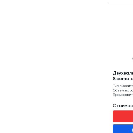
Двухвал
Sicoma 
Тип смесит
Объем по з
Производит
Стоимос