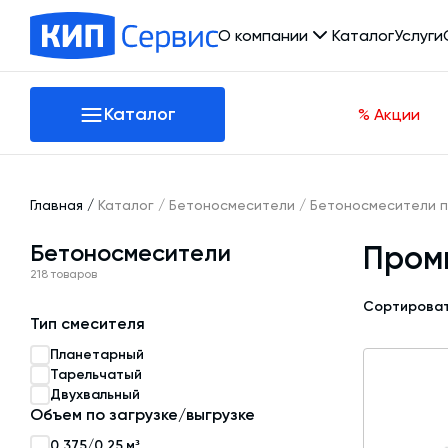
О компании
Каталог
Услуги
О компании
Каталог
% Акции
Производство
Отзывы
Сертификаты
Новости
Оборудование
Главная
/
Каталог
/
Бетоносмесители
/
Бетоносмесители 
Проекты
Бетоносмесители
Пром
Вакансии
Бетонные заводы (БСУ, РБУ)
218 товаров
Реквизиты
Автоматизация бетонного завода (АСУ ТП)
Контакты
Сортироват
Тип смесителя
Гибкие шнеки для сыпучих материалов
Планетарный
Склады инертных материалов
Тарельчатый
Двухвальный
Растариватели Биг-Бегов
Объем по загрузке/выгрузке
0,375/0,25 м³
Тепловое оборудование