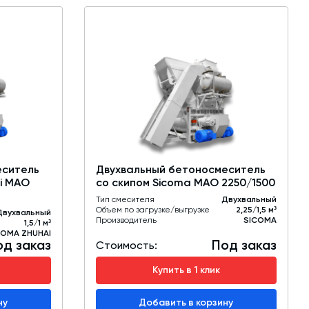
еситель
Двухвальный бетоносмеситель
ai MAO
со скипом Sicoma MAO 2250/1500
Тип смесителя
Двухвальный
Объем по загрузке/выгрузке
2,25/1,5 м³
Двухвальный
Производитель
SICOMA
1,5/1 м³
COMA ZHUHAI
од заказ
Под заказ
Стоимость:
Купить в 1 клик
ну
Добавить в корзину