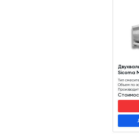
Двухвал
Sicoma 
Тип смесит
Объем по з
Производит
Стоимос