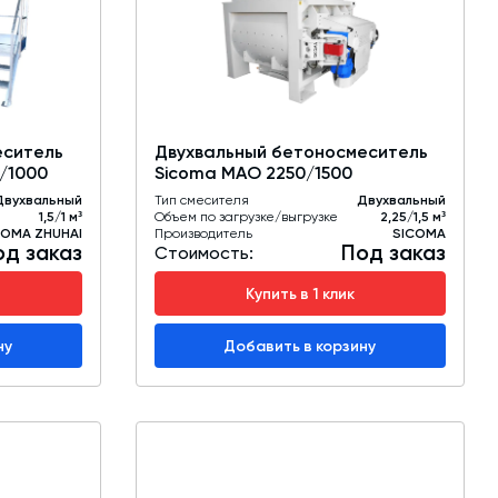
обучение
Автоматизированные системы управления
(АСУ ТП) любой сложности
Подбор и поставка комплектующих под
любой завод
еситель
Двухвальный бетоносмеситель
0/1000
Sicoma MAO 2250/1500
Экспертиза промышленной безопасности
Двухвальный
Тип смесителя
Двухвальный
1,5/1 м³
Объем по загрузке/выгрузке
2,25/1,5 м³
Технический аудит бетонных заводов и
COMA ZHUHAI
Производитель
SICOMA
од заказ
Под заказ
производств
Стоимость:
Купить в 1 клик
Проектирование технологических
линий,промышленных зданий и сооружений
ну
Добавить в корзину