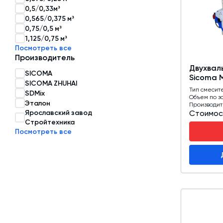
0,5/0,33м³
Затворы для силосов и дозаторов
0,565/0,375 м³
0,75/0,5 м³
Авто и Ж/Д весы
1,125/0,75 м³
Посмотреть все
Пневмооборудование
Производитель
Двухвал
Датчики
SICOMA
Sicoma 
SICOMA ZHUHAI
Рециклинг
Тип смесит
SDMix
Объем по з
Эталон
Производит
Околопрессовочное оборудование
Ярославский завод
Стоимос
Стройтехника
Посмотреть все