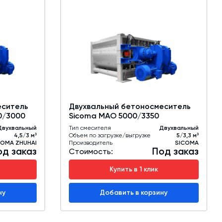
еситель
Двухвальный бетоносмеситель
0/3000
Sicoma MAO 5000/3350
Двухвальный
Тип смесителя
Двухвальный
4,5/3 м³
Объем по загрузке/выгрузке
5/3,3 м³
COMA ZHUHAI
Производитель
SICOMA
од заказ
Под заказ
Стоимость:
Купить в 1 клик
ну
Добавить в корзину