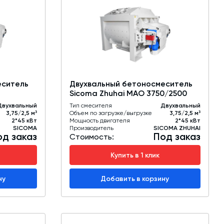
еситель
Двухвальный бетоносмеситель
Sicoma Zhuhai MAO 3750/2500
Двухвальный
Тип смесителя
Двухвальный
3,75/2,5 м³
Объем по загрузке/выгрузке
3,75/2,5 м³
2*45 кВт
Мощность двигателя
2*45 кВт
SICOMA
Производитель
SICOMA ZHUHAI
од заказ
Под заказ
Стоимость:
Купить в 1 клик
ну
Добавить в корзину