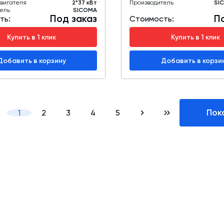
вигателя
2*37 кВт
Производитель
SI
ель
SICOMA
Под заказ
П
ть:
Стоимость:
Купить в 1 клик
Купить в 1 клик
Добавить в корзину
Добавить в корзи
Пок
1
2
3
4
5