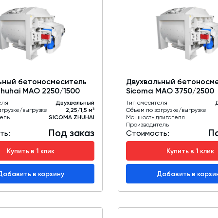
ьный бетоносмеситель
Двухвальный бетоносм
Zhuhai MAO 2250/1500
Sicoma MAO 3750/2500
еля
Двухвальный
Тип смесителя
агрузке/выгрузке
2,25/1,5 м³
Объем по загрузке/выгрузке
ель
SICOMA ZHUHAI
Мощность двигателя
Производитель
Под заказ
П
ть:
Стоимость:
Купить в 1 клик
Купить в 1 клик
Добавить в корзину
Добавить в корзи