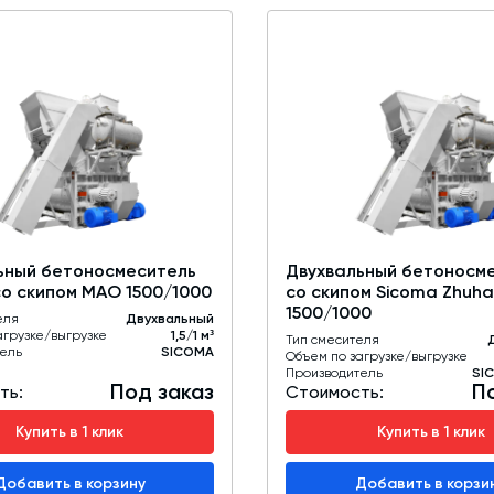
ьный бетоносмеситель
Двухвальный бетоносм
со скипом MAO 1500/1000
со скипом Sicoma Zhuh
1500/1000
еля
Двухвальный
агрузке/выгрузке
1,5/1 м³
Тип смесителя
ель
SICOMA
Объем по загрузке/выгрузке
Производитель
SI
Под заказ
П
ть:
Стоимость:
Купить в 1 клик
Купить в 1 клик
Добавить в корзину
Добавить в корзи