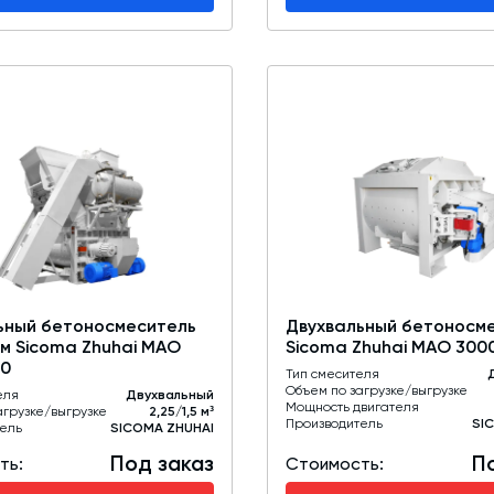
ьный бетоносмеситель
Двухвальный бетоносм
ом Sicoma Zhuhai MAO
Sicoma Zhuhai MAO 300
00
Тип смесителя
Объем по загрузке/выгрузке
еля
Двухвальный
Мощность двигателя
агрузке/выгрузке
2,25/1,5 м³
Производитель
SI
ель
SICOMA ZHUHAI
Под заказ
П
ть:
Стоимость: