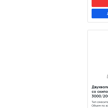
Двухвал
со скип
3000/20
Тип смесит
Объем по з