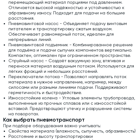
перемещающий материал порциями под давлением.
Отличается высокой надёжностью и устойчивостью к
абразивному износу. Подходит для подачи на большие
расстояния.
Пневмовинтовой насос - Объединяет подачу винтовым
питателем и транспортировку сжатым воздухом.
Обеспечивает равномерный поток, идеален для
непрерывных линий.
Пневмовинтовой подъемник - Комбинированное решение
для подъёма и подачи сыпучих компонентов вертикально.
Компактен, оптимален при ограниченном пространстве.
Струйный насос - Создаёт вакуумную зону, втягивая и
перенося материал воздушным потоком. Используется для
лёгких фракций и небольших расстояний.
Переключатели потока - Позволяют направлять поток
материала в нужное направление, например, между
силосами или разными линиями подачи. Поддерживают
герметичность и быстродействие.
Износостойкие колена - Угловые элементы трубопровода,
выполненные из прочных сплавов или с износостойкой
вставкой. Предотвращают утечку и разрушение системы
на поворотах.
Как выбрать пневмотранспорт
При подборе оборудования важно учитывать:
Свойства материала (влажность, сыпучесть, абразивность)
Расстояние и высоту транспортировки