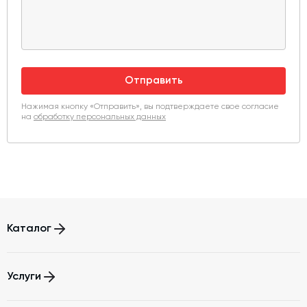
Отправить
Нажимая кнопку «Отправить», вы подтверждаете свое согласие
на
обработку персональных данных
Каталог
Бетонные заводы (БСУ, РБУ)
Услуги
Бетоносмесители
Автоматизация бетонного завода (АСУ ТП)
Модернизация и техническое перевооружение производств