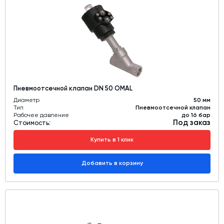
Дозаторы для бетонных заводов
Затворы для силосов и дозаторов
Промышленные фильтры и комплектующие
Авто и Ж/Д весы
Оборудование для производства ЖБИ
Пневмоотсечной клапан DN 50 OMAL
Пневмооборудование
Диаметр
50 мм
Тип
Пневмоотсечной клапан
Телескопические загрузчики
Рабочее давление
до 16 бар
Под заказ
Стоимость:
Датчики
Купить в 1 клик
Промышленные вибраторы
Рециклинг
Добавить в корзину
Дробильно-сортировочный комплекс
Околопрессовочное оборудование
Экспертные услуги