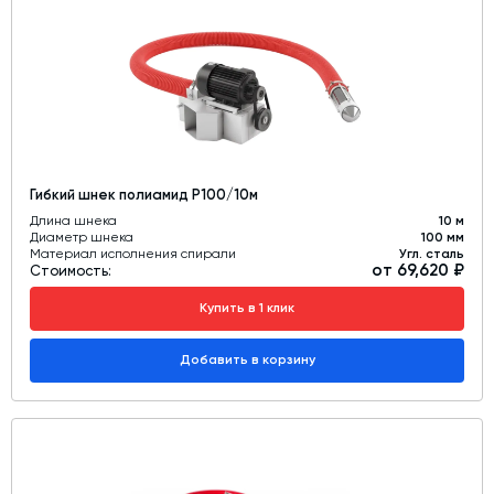
Дозаторы для бетонных заводов
Затворы для силосов и дозаторов
Промышленные фильтры и комплектующие
Авто и Ж/Д весы
Оборудование для производства ЖБИ
Гибкий шнек полиамид Р100/10м
Пневмооборудование
Длина шнека
10 м
Диаметр шнека
100 мм
Телескопические загрузчики
Материал исполнения спирали
Угл. сталь
от 69,620 ₽
Стоимость:
Датчики
Купить в 1 клик
Промышленные вибраторы
Рециклинг
Добавить в корзину
Дробильно-сортировочный комплекс
Околопрессовочное оборудование
Экспертные услуги