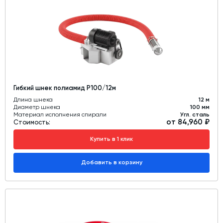
Дозаторы для бетонных заводов
Затворы для силосов и дозаторов
Промышленные фильтры и комплектующие
Авто и Ж/Д весы
Оборудование для производства ЖБИ
Гибкий шнек полиамид Р100/12м
Пневмооборудование
Длина шнека
12 м
Диаметр шнека
100 мм
Телескопические загрузчики
Материал исполнения спирали
Угл. сталь
от 84,960 ₽
Стоимость:
Датчики
Купить в 1 клик
Промышленные вибраторы
Рециклинг
Добавить в корзину
Дробильно-сортировочный комплекс
Околопрессовочное оборудование
Экспертные услуги