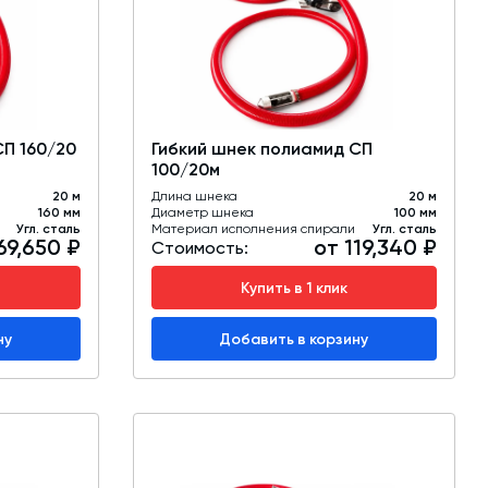
обучение
Автоматизированные системы управления
(АСУ ТП) любой сложности
Подбор и поставка комплектующих под
любой завод
СП 160/20
Гибкий шнек полиамид СП
100/20м
Экспертиза промышленной безопасности
20 м
Длина шнека
20 м
160 мм
Диаметр шнека
100 мм
Технический аудит бетонных заводов и
Угл. сталь
Материал исполнения спирали
Угл. сталь
69,650 ₽
от 119,340 ₽
производств
Стоимость:
Купить в 1 клик
Проектирование технологических
линий,промышленных зданий и сооружений
ну
Добавить в корзину