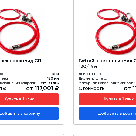
шнек полиамид СП
Гибкий шнек полиамид 
120/14м
ка
16 м
Длина шнека
нека
120 мм
Диаметр шнека
исполнения спирали
Угл. сталь
Материал исполнения спирали
от 117,001 ₽
от 1
ть:
Стоимость:
Купить в 1 клик
Купить в 1 клик
Добавить в корзину
Добавить в корзи