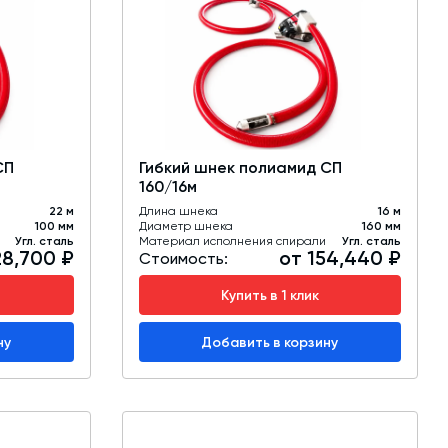
СП
Гибкий шнек полиамид СП
160/16м
22 м
Длина шнека
16 м
100 мм
Диаметр шнека
160 мм
Угл. сталь
Материал исполнения спирали
Угл. сталь
28,700 ₽
от 154,440 ₽
Стоимость:
Купить в 1 клик
ну
Добавить в корзину