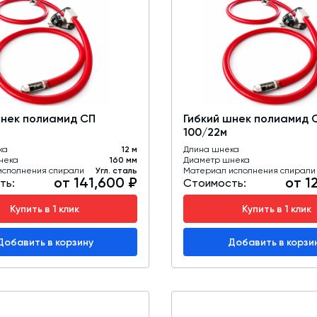
шнек полиамид СП
Гибкий шнек полиамид 
100/22м
ка
12 м
Длина шнека
нека
160 мм
Диаметр шнека
исполнения спирали
Угл. сталь
Материал исполнения спирали
от 141,600 ₽
от 1
ть:
Стоимость:
Купить в 1 клик
Купить в 1 клик
Добавить в корзину
Добавить в корзи