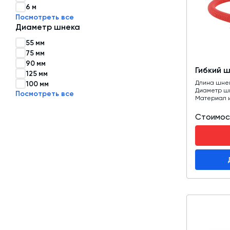
6 м
Посмотреть все
Затворы для силосов и дозаторов
Диаметр шнека
Авто и Ж/Д весы
55 мм
75 мм
Пневмооборудование
90 мм
Гибкий 
Датчики
125 мм
Длина шне
100 мм
Рециклинг
Диаметр ш
Посмотреть все
Материал 
Околопрессовочное оборудование
Стоимос