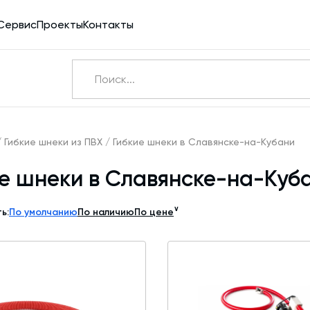
Сервис
Проекты
Контакты
Ничего не найдено
Э
/
Гибкие шнеки из ПВХ
/
Гибкие шнеки в Славянске-на-Кубани
е шнеки в Славянске-на-Куб
Бетоносмесители
Шнековые транспортеры для цемента
∨
ь:
По умолчанию
По наличию
По цене
Конвейерное оборудование
Силосы для цемента и обвязка
Пневмотранспорт
Дозаторы для бетонных заводов