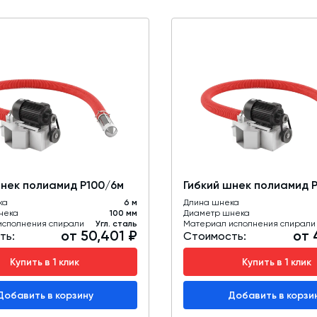
шнек полиамид Р100/6м
Гибкий шнек полиамид 
ка
6 м
Длина шнека
нека
100 мм
Диаметр шнека
исполнения спирали
Угл. сталь
Материал исполнения спирали
от 50,401 ₽
от 
ть:
Стоимость:
Купить в 1 клик
Купить в 1 клик
Добавить в корзину
Добавить в корзи