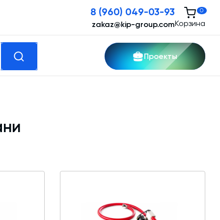
8 (960) 049-03-93
0
Корзина
zakaz@kip-group.com
Проекты
кспертные услуги
ани
Модернизация и техническое
перевооружение производств
Зимний комплект. Изготовление и монтаж
Срочная техпомощь. Онлайн-обследование
и ремонт завода
Доставка, шеф-монтаж и пуско-наладка и