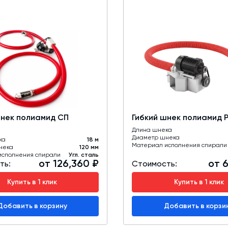
шнек полиамид СП
Гибкий шнек полиамид 
Длина шнека
Диаметр шнека
ка
18 м
Материал исполнения спирали
нека
120 мм
исполнения спирали
Угл. сталь
от 126,360 ₽
от 
ть:
Стоимость:
Купить в 1 клик
Купить в 1 клик
Добавить в корзину
Добавить в корзи