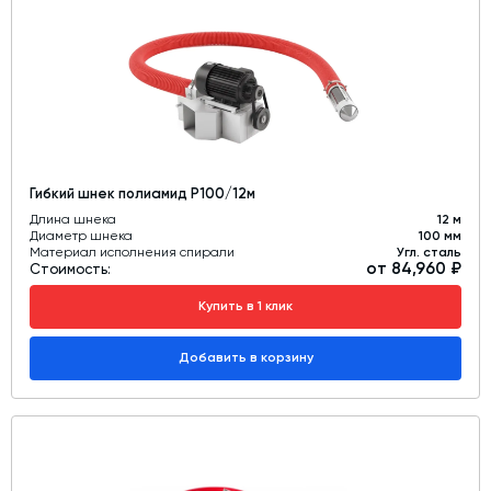
Дозаторы для бетонных заводов
Затворы для силосов и дозаторов
Промышленные фильтры и комплектующие
Авто и Ж/Д весы
Оборудование для производства ЖБИ
Гибкий шнек полиамид Р100/12м
Пневмооборудование
Длина шнека
12 м
Диаметр шнека
100 мм
Телескопические загрузчики
Материал исполнения спирали
Угл. сталь
от 84,960 ₽
Стоимость:
Датчики
Купить в 1 клик
Промышленные вибраторы
Рециклинг
Добавить в корзину
Дробильно-сортировочный комплекс
Околопрессовочное оборудование
Экспертные услуги