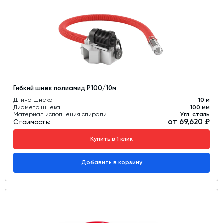
Дозаторы для бетонных заводов
Затворы для силосов и дозаторов
Промышленные фильтры и комплектующие
Авто и Ж/Д весы
Оборудование для производства ЖБИ
Гибкий шнек полиамид Р100/10м
Пневмооборудование
Длина шнека
10 м
Диаметр шнека
100 мм
Телескопические загрузчики
Материал исполнения спирали
Угл. сталь
от 69,620 ₽
Стоимость:
Датчики
Купить в 1 клик
Промышленные вибраторы
Рециклинг
Добавить в корзину
Дробильно-сортировочный комплекс
Околопрессовочное оборудование
Экспертные услуги