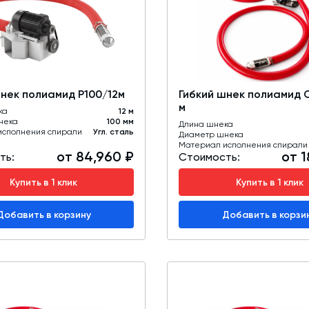
Промышленные фильтры и комплектующие
Оборудование для производства ЖБИ
Телескопические загрузчики
шнек полиамид Р100/12м
Гибкий шнек полиамид 
Промышленные вибраторы
м
ка
12 м
нека
Дробильно-сортировочный комплекс
100 мм
Длина шнека
исполнения спирали
Угл. сталь
Диаметр шнека
Материал исполнения спирали
от 84,960 ₽
от 1
ть:
Стоимость:
Купить в 1 клик
Купить в 1 клик
Добавить в корзину
Добавить в корзи