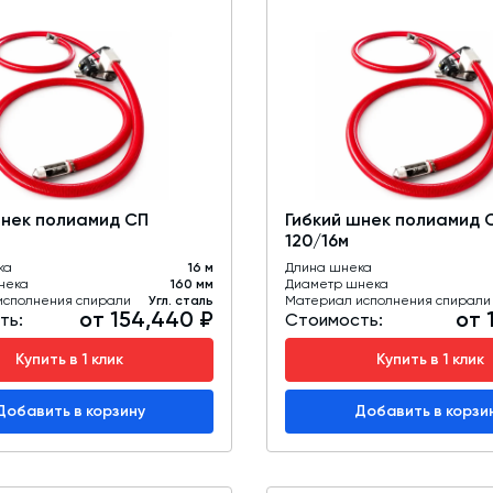
шнек полиамид СП
Гибкий шнек полиамид 
120/16м
ка
16 м
Длина шнека
нека
160 мм
Диаметр шнека
исполнения спирали
Угл. сталь
Материал исполнения спирали
от 154,440 ₽
от 
ть:
Стоимость:
Купить в 1 клик
Купить в 1 клик
Добавить в корзину
Добавить в корзи