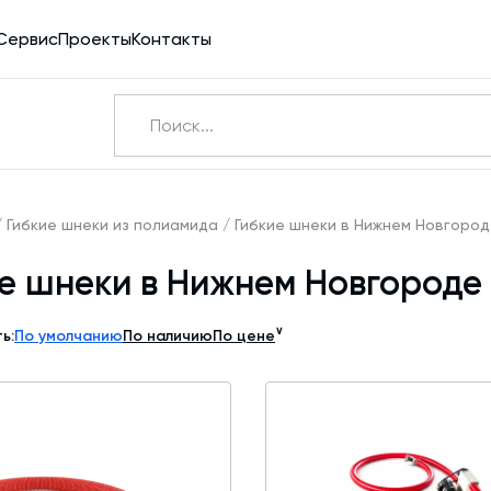
Сервис
Проекты
Контакты
Ничего не найдено
Э
/
Гибкие шнеки из полиамида
/
Гибкие шнеки в Нижнем Новгоро
е шнеки в Нижнем Новгороде
Бетоносмесители
Шнековые транспортеры для цемента
∨
ь:
По умолчанию
По наличию
По цене
Конвейерное оборудование
Силосы для цемента и обвязка
Пневмотранспорт
Дозаторы для бетонных заводов