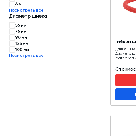
6 м
Посмотреть все
Затворы для силосов и дозаторов
Диаметр шнека
Авто и Ж/Д весы
55 мм
75 мм
Пневмооборудование
90 мм
Гибкий 
Датчики
125 мм
Длина шне
100 мм
Рециклинг
Диаметр ш
Посмотреть все
Материал 
Околопрессовочное оборудование
Стоимос