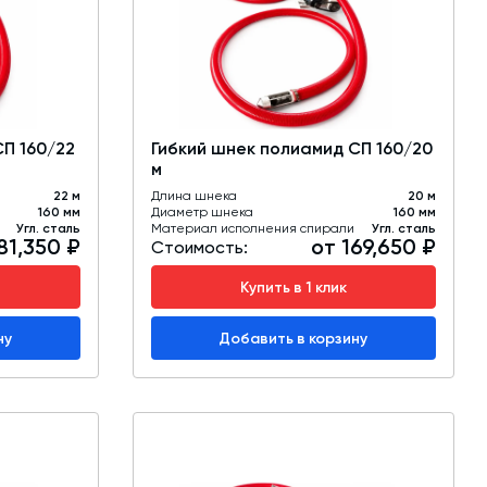
обучение
Автоматизированные системы управления
(АСУ ТП) любой сложности
Подбор и поставка комплектующих под
любой завод
СП 160/22
Гибкий шнек полиамид СП 160/20
м
Экспертиза промышленной безопасности
22 м
Длина шнека
20 м
160 мм
Диаметр шнека
160 мм
Технический аудит бетонных заводов и
Угл. сталь
Материал исполнения спирали
Угл. сталь
81,350 ₽
от 169,650 ₽
производств
Стоимость:
Купить в 1 клик
Проектирование технологических
линий,промышленных зданий и сооружений
ну
Добавить в корзину