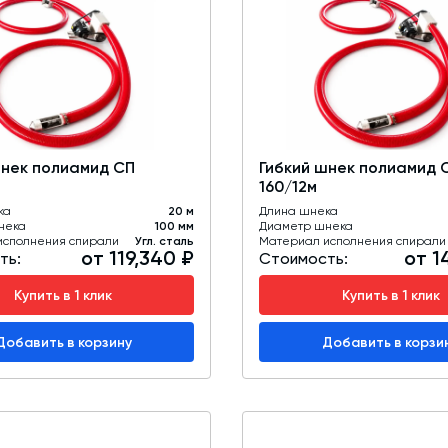
шнек полиамид СП
Гибкий шнек полиамид 
160/12м
ка
20 м
Длина шнека
нека
100 мм
Диаметр шнека
исполнения спирали
Угл. сталь
Материал исполнения спирали
от 119,340 ₽
от 1
ть:
Стоимость:
Купить в 1 клик
Купить в 1 клик
Добавить в корзину
Добавить в корзи