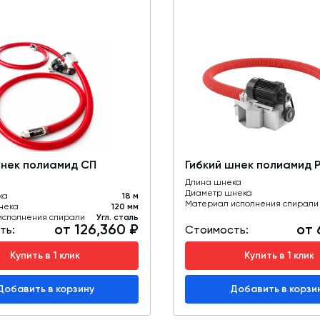
шнек полиамид СП
Гибкий шнек полиамид 
Длина шнека
Диаметр шнека
ка
18 м
Материал исполнения спирали
нека
120 мм
исполнения спирали
Угл. сталь
от 126,360 ₽
от 
ть:
Стоимость:
Купить в 1 клик
Купить в 1 клик
Добавить в корзину
Добавить в корзи