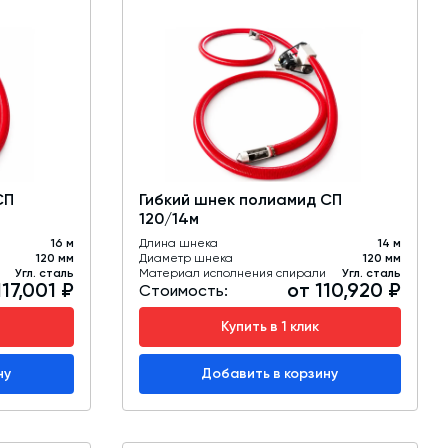
СП
Гибкий шнек полиамид СП
120/14м
16 м
Длина шнека
14 м
120 мм
Диаметр шнека
120 мм
Угл. сталь
Материал исполнения спирали
Угл. сталь
117,001 ₽
от 110,920 ₽
Стоимость:
Купить в 1 клик
ну
Добавить в корзину