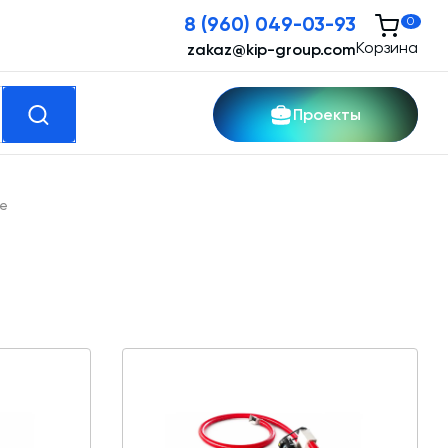
8 (960) 049-03-93
0
Корзина
zakaz@kip-group.com
Проекты
кспертные услуги
де
Модернизация и техническое
перевооружение производств
Зимний комплект. Изготовление и монтаж
Срочная техпомощь. Онлайн-обследование
и ремонт завода
Доставка, шеф-монтаж и пуско-наладка и