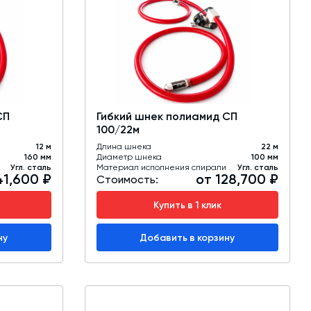
СП
Гибкий шнек полиамид СП
100/22м
12 м
Длина шнека
22 м
160 мм
Диаметр шнека
100 мм
Угл. сталь
Материал исполнения спирали
Угл. сталь
41,600 ₽
от 128,700 ₽
Стоимость:
Купить в 1 клик
ну
Добавить в корзину