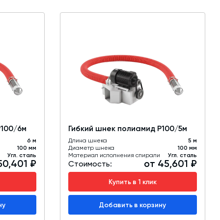
Р100/6м
Гибкий шнек полиамид Р100/5м
6 м
Длина шнека
5 м
100 мм
Диаметр шнека
100 мм
Угл. сталь
Материал исполнения спирали
Угл. сталь
50,401 ₽
от 45,601 ₽
Стоимость:
Купить в 1 клик
ну
Добавить в корзину