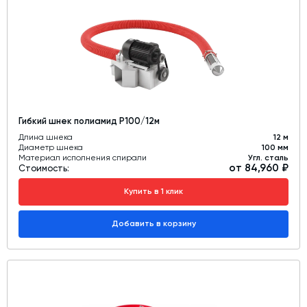
Дозаторы для бетонных заводов
Затворы для силосов и дозаторов
Промышленные фильтры и комплектующие
Авто и Ж/Д весы
Оборудование для производства ЖБИ
Гибкий шнек полиамид Р100/12м
Пневмооборудование
Длина шнека
12 м
Диаметр шнека
100 мм
Телескопические загрузчики
Материал исполнения спирали
Угл. сталь
от 84,960 ₽
Стоимость:
Датчики
Купить в 1 клик
Промышленные вибраторы
Рециклинг
Добавить в корзину
Дробильно-сортировочный комплекс
Околопрессовочное оборудование
Экспертные услуги