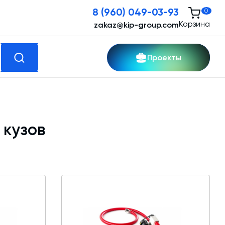
8 (960) 049-03-93
0
Корзина
zakaz@kip-group.com
Проекты
кспертные услуги
 кузов
Модернизация и техническое
перевооружение производств
Зимний комплект. Изготовление и монтаж
Срочная техпомощь. Онлайн-обследование
и ремонт завода
Доставка, шеф-монтаж и пуско-наладка и