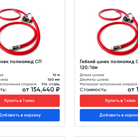
шнек полиамид СП
Гибкий шнек полиамид 
120/16м
ка
16 м
Длина шнека
нека
160 мм
Диаметр шнека
исполнения спирали
Угл. сталь
Материал исполнения спирали
от 154,440 ₽
от 
ть:
Стоимость:
Купить в 1 клик
Купить в 1 клик
Добавить в корзину
Добавить в корзи