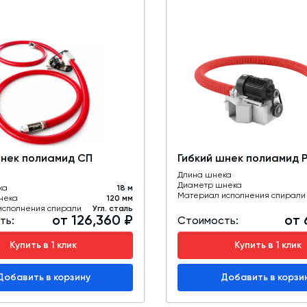
шнек полиамид СП
Гибкий шнек полиамид 
Длина шнека
Диаметр шнека
ка
18 м
Материал исполнения спирали
нека
120 мм
исполнения спирали
Угл. сталь
от 126,360 ₽
от 
ть:
Стоимость:
Купить в 1 клик
Купить в 1 клик
Добавить в корзину
Добавить в корзи