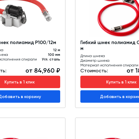
Промышленные фильтры и комплектующие
Оборудование для производства ЖБИ
Телескопические загрузчики
шнек полиамид Р100/12м
Гибкий шнек полиамид 
Промышленные вибраторы
м
ка
12 м
нека
Дробильно-сортировочный комплекс
100 мм
Длина шнека
исполнения спирали
Угл. сталь
Диаметр шнека
Материал исполнения спирали
от 84,960 ₽
от 1
ть:
Стоимость:
Купить в 1 клик
Купить в 1 клик
Добавить в корзину
Добавить в корзи