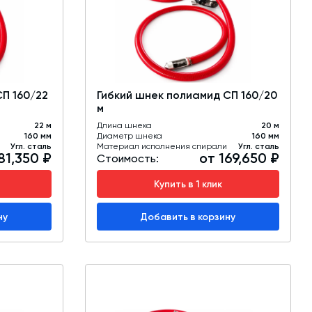
обучение
Автоматизированные системы управления
(АСУ ТП) любой сложности
Подбор и поставка комплектующих под
любой завод
СП 160/22
Гибкий шнек полиамид СП 160/20
м
Экспертиза промышленной безопасности
22 м
Длина шнека
20 м
160 мм
Диаметр шнека
160 мм
Технический аудит бетонных заводов и
Угл. сталь
Материал исполнения спирали
Угл. сталь
81,350 ₽
от 169,650 ₽
производств
Стоимость:
Купить в 1 клик
Проектирование технологических
линий,промышленных зданий и сооружений
ну
Добавить в корзину