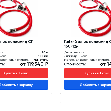
шнек полиамид СП
Гибкий шнек полиамид 
160/12м
ка
20 м
Длина шнека
нека
100 мм
Диаметр шнека
исполнения спирали
Угл. сталь
Материал исполнения спирали
от 119,340 ₽
от 1
ть:
Стоимость:
Купить в 1 клик
Купить в 1 клик
Добавить в корзину
Добавить в корзи