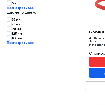
6 м
Посмотреть все
Затворы для силосов и дозаторов
Диаметр шнека
Авто и Ж/Д весы
55 мм
75 мм
Пневмооборудование
90 мм
Гибкий 
Датчики
125 мм
Длина шне
100 мм
Рециклинг
Диаметр ш
Посмотреть все
Материал 
Околопрессовочное оборудование
Стоимос