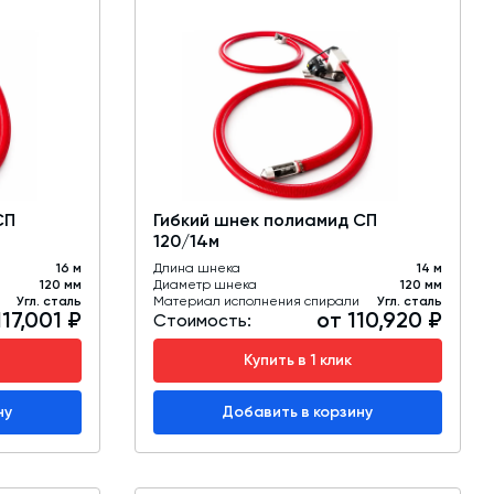
СП
Гибкий шнек полиамид СП
120/14м
16 м
Длина шнека
14 м
120 мм
Диаметр шнека
120 мм
Угл. сталь
Материал исполнения спирали
Угл. сталь
117,001 ₽
от 110,920 ₽
Стоимость:
Купить в 1 клик
ну
Добавить в корзину