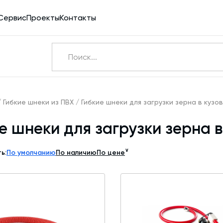
Сервис
Проекты
Контакты
Ничего не найдено
Э
/
Гибкие шнеки из ПВХ
/
Гибкие шнеки для загрузки зерна в кузов
е шнеки для загрузки зерна в
Бетоносмесители
Шнековые транспортеры для цемента
∨
ь:
По умолчанию
По наличию
По цене
Конвейерное оборудование
Силосы для цемента и обвязка
Пневмотранспорт
Дозаторы для бетонных заводов