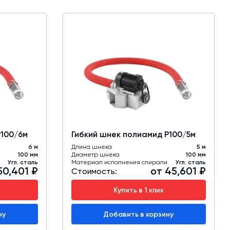
Р100/6м
Гибкий шнек полиамид Р100/5м
6 м
Длина шнека
5 м
100 мм
Диаметр шнека
100 мм
Угл. сталь
Материал исполнения спирали
Угл. сталь
50,401 ₽
от 45,601 ₽
Стоимость:
Купить в 1 клик
ну
Добавить в корзину