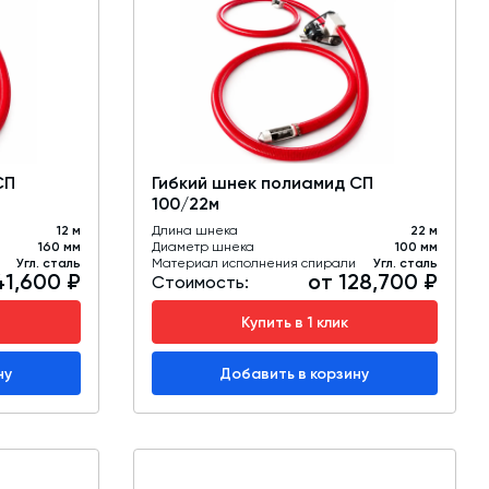
СП
Гибкий шнек полиамид СП
100/22м
12 м
Длина шнека
22 м
160 мм
Диаметр шнека
100 мм
Угл. сталь
Материал исполнения спирали
Угл. сталь
41,600 ₽
от 128,700 ₽
Стоимость:
Купить в 1 клик
ну
Добавить в корзину