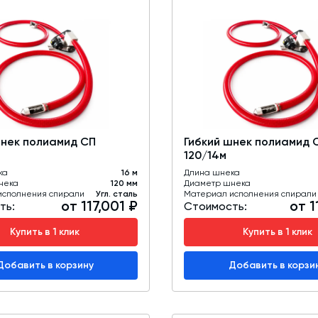
шнек полиамид СП
Гибкий шнек полиамид 
120/14м
ка
16 м
Длина шнека
нека
120 мм
Диаметр шнека
исполнения спирали
Угл. сталь
Материал исполнения спирали
от 117,001 ₽
от 1
ть:
Стоимость:
Купить в 1 клик
Купить в 1 клик
Добавить в корзину
Добавить в корзи