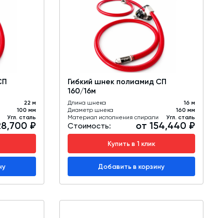
СП
Гибкий шнек полиамид СП
160/16м
22 м
Длина шнека
16 м
100 мм
Диаметр шнека
160 мм
Угл. сталь
Материал исполнения спирали
Угл. сталь
28,700 ₽
от 154,440 ₽
Стоимость:
Купить в 1 клик
ну
Добавить в корзину