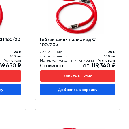
обучение
Автоматизированные системы управления
(АСУ ТП) любой сложности
Подбор и поставка комплектующих под
любой завод
СП 160/20
Гибкий шнек полиамид СП
100/20м
Экспертиза промышленной безопасности
20 м
Длина шнека
20 м
160 мм
Диаметр шнека
100 мм
Технический аудит бетонных заводов и
Угл. сталь
Материал исполнения спирали
Угл. сталь
69,650 ₽
от 119,340 ₽
производств
Стоимость:
Купить в 1 клик
Проектирование технологических
линий,промышленных зданий и сооружений
ну
Добавить в корзину