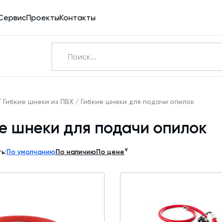
Сервис
Проекты
Контакты
Ничего не найдено
Э
/
Гибкие шнеки из ПВХ
/
Гибкие шнеки для подачи опилок
е шнеки для подачи опилок
Бетоносмесители
Шнековые транспортеры для цемента
∨
ь:
По умолчанию
По наличию
По цене
Конвейерное оборудование
Силосы для цемента и обвязка
Пневмотранспорт
Дозаторы для бетонных заводов