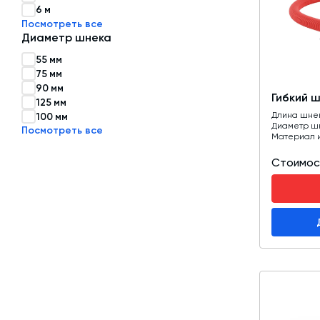
6 м
Посмотреть все
Затворы для силосов и дозаторов
Диаметр шнека
Авто и Ж/Д весы
55 мм
75 мм
Пневмооборудование
90 мм
Гибкий 
Датчики
125 мм
Длина шне
100 мм
Рециклинг
Диаметр ш
Посмотреть все
Материал 
Околопрессовочное оборудование
Стоимос