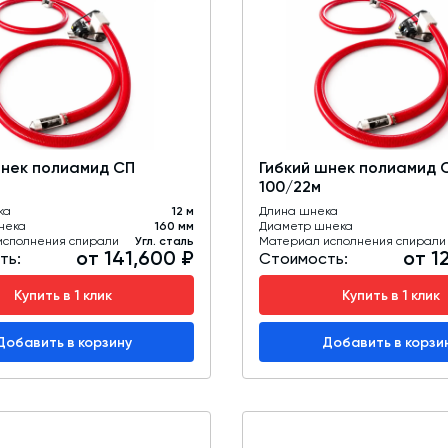
шнек полиамид СП
Гибкий шнек полиамид 
100/22м
ка
12 м
Длина шнека
нека
160 мм
Диаметр шнека
исполнения спирали
Угл. сталь
Материал исполнения спирали
от 141,600 ₽
от 1
ть:
Стоимость:
Купить в 1 клик
Купить в 1 клик
Добавить в корзину
Добавить в корзи