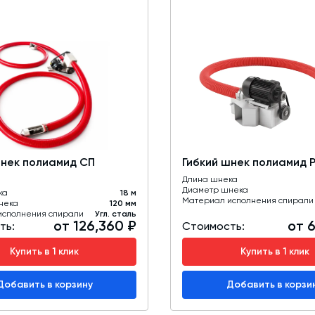
шнек полиамид СП
Гибкий шнек полиамид 
Длина шнека
Диаметр шнека
ка
18 м
Материал исполнения спирали
нека
120 мм
исполнения спирали
Угл. сталь
от 126,360 ₽
от 
ть:
Стоимость:
Купить в 1 клик
Купить в 1 клик
Добавить в корзину
Добавить в корзи