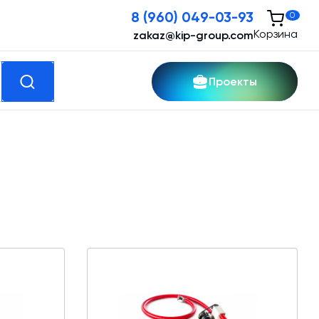
8 (960) 049-03-93
0
Корзина
zakaz@kip-group.com
Проекты
кспертные услуги
Модернизация и техническое
перевооружение производств
Зимний комплект. Изготовление и монтаж
Срочная техпомощь. Онлайн-обследование
и ремонт завода
Доставка, шеф-монтаж и пуско-наладка и