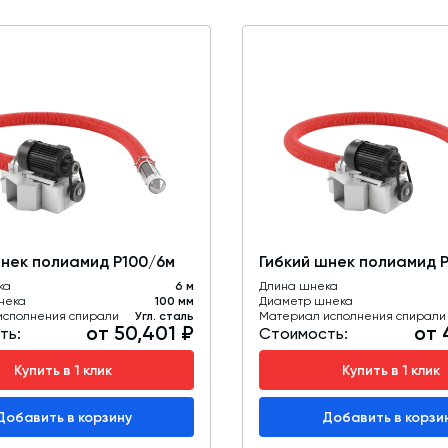
шнек полиамид Р100/6м
Гибкий шнек полиамид 
ка
6 м
Длина шнека
нека
100 мм
Диаметр шнека
исполнения спирали
Угл. сталь
Материал исполнения спирали
от 50,401 ₽
от 
ть:
Стоимость:
Купить в 1 клик
Купить в 1 клик
Добавить в корзину
Добавить в корзи