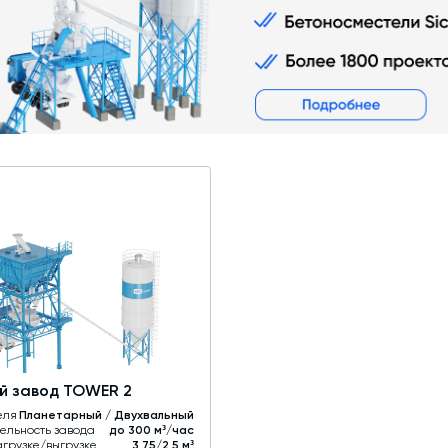
Промышленные фильтры и комплектующие
Оборудование для производства ЖБИ
Телескопические загрузчики
Промышленные вибраторы
Дробильно-сортировочный комплекс
й завод TOWER 2
еля
Планетарный / Двухвальный
ельность завода
до 300 м³/час
агрузке/выгрузке
3,75/2,5 м³