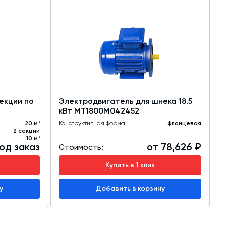
Ш
Д
Д
Р
М
П
екции по
Электродвигатель для шнека 18.5
кВт MT1800M042452
20 м³
Конструктивная форма
фланцевая
2 секции
10 м³
од заказ
от 78,626 ₽
Стоимость:
С
Купить в 1 клик
у
Добавить в корзину