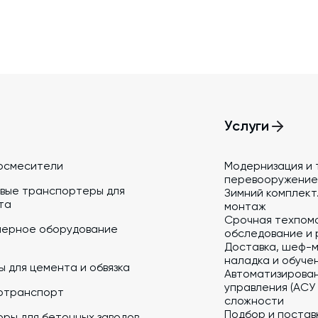
Услуги
осмесители
Модернизация и 
перевооружение
вые транспортеры для
Зимний комплект.
та
монтаж
Срочная техпом
йерное оборудование
обследование и 
Доставка, шеф-м
наладка и обуче
 для цемента и обвязка
Автоматизирова
управления (АСУ
отранспорт
сложности
Подбор и постав
ры для бетонных заводов