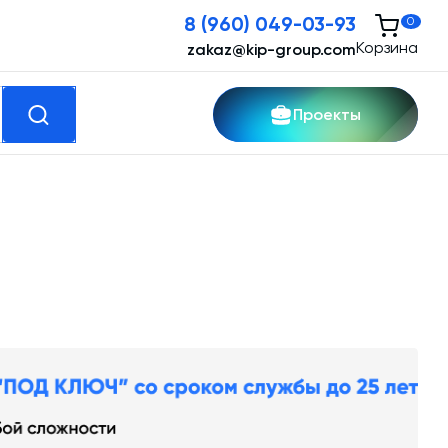
8 (960) 049-03-93
0
Корзина
zakaz@kip-group.com
Проекты
кспертные услуги
Модернизация и техническое
перевооружение производств
Зимний комплект. Изготовление и монтаж
Срочная техпомощь. Онлайн-обследование
и ремонт завода
Доставка, шеф-монтаж и пуско-наладка и