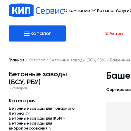
О компании
Каталог
Услуги
О компании
Каталог
% Акции
Производство
Отзывы
Сертификаты
Новости
Оборудование
Главная
/
Каталог
/
Бетонные заводы (БСУ, РБУ)
/
Башенные
Проекты
Бетонные заводы
Баше
Вакансии
Бетонные заводы (БСУ, РБУ)
(БСУ, РБУ)
Реквизиты
Автоматизация бетонного завода (АСУ ТП)
58 товаров
Контакты
Сортироват
Гибкие шнеки для сыпучих материалов
Категория
Бетонные заводы для товарного
Склады инертных материалов
бетона
39
Бетонные заводы для ЖБИ
9
Растариватели Биг-Бегов
Бетонные заводы для
вибропрессования
4
Тепловое оборудование