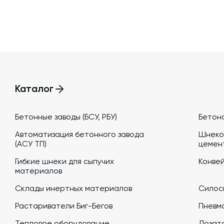
Каталог
Бетонные заводы (БСУ, РБУ)
Бетон
Автоматизация бетонного завода
Шнеко
(АСУ ТП)
цемен
Гибкие шнеки для сыпучих
Конве
материалов
Склады инертных материалов
Силосы
Растариватели Биг-Бегов
Пневм
Тепловое оборудование
Дозато