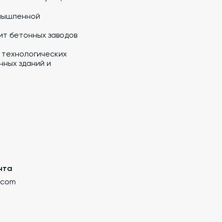
мышленной
ит бетонных заводов
 технологических
ных зданий и
чта
.com