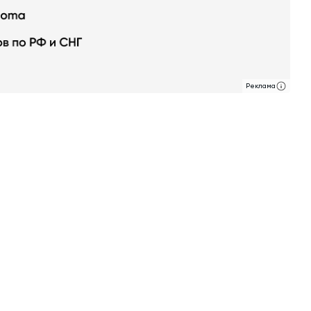
обучение
Автоматизированные системы управления
(АСУ ТП) любой сложности
Подбор и поставка комплектующих под
любой завод
Реклама
Экспертиза промышленной безопасности
Технический аудит бетонных заводов и
производств
Проектирование технологических
линий,промышленных зданий и сооружений