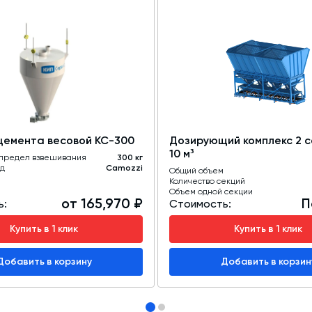
цемента весовой КС-300
Дозирующий комплекс 2 с
10 м³
предел взвешивания
300 кг
д
Camozzi
Общий объем
Количество секций
Объем одной секции
от 165,970 ₽
П
ь:
Стоимость:
Купить в 1 клик
Купить в 1 клик
Добавить в корзину
Добавить в корзин