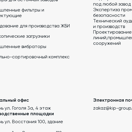
под любой завод
Экспертиза про
шленные фильтры и
безопасности
ектующие
Технический ауд
дование для производства ЖБИ
и производств
Проектирование
опические загрузчики
линий,промышлен
сооружений
шленные вибраторы
льно-сортировочный комплекс
альный офис
Электронная по
нь ул. Гоголя 3а, 4 этаж
zakaz@kip-group
водственные площадки
ань ул. Восстания 100, здание