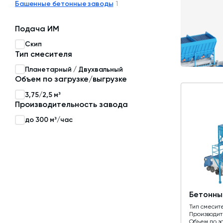
Башенные бетонные заводы
1
Затворы для силосов и дозаторов
Подача ИМ
Авто и Ж/Д весы
Скип
Пневмооборудование
Тип смесителя
Планетарный / Двухвальный
Датчики
Объем по загрузке/выгрузке
Рециклинг
3,75/2,5 м³
Производительность завода
Околопрессовочное оборудование
до 300 м³/час
Бетонны
Тип смесит
Производит
Объем по з